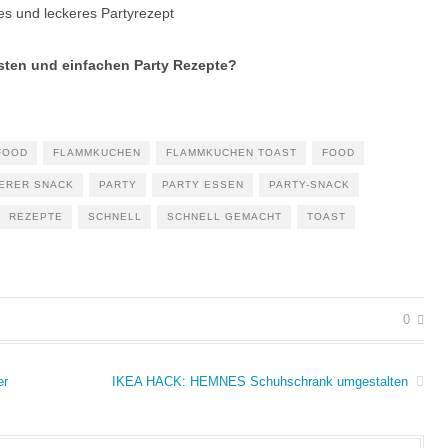
bsten und einfachen Party Rezepte?
FOOD
FLAMMKUCHEN
FLAMMKUCHEN TOAST
FOOD
ERER SNACK
PARTY
PARTY ESSEN
PARTY-SNACK
REZEPTE
SCHNELL
SCHNELL GEMACHT
TOAST
0
er
IKEA HACK: HEMNES Schuhschrank umgestalten