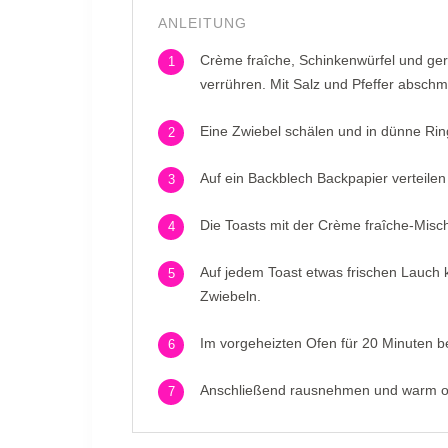
ANLEITUNG
Crème fraîche, Schinkenwürfel und ge
1
verrühren. Mit Salz und Pfeffer absch
Eine Zwiebel schälen und in dünne Rin
2
Auf ein Backblech Backpapier verteilen
3
Die Toasts mit der Crème fraîche-Misc
4
Auf jedem Toast etwas frischen Lauch k
5
Zwiebeln.
Im vorgeheizten Ofen für 20 Minuten b
6
Anschließend rausnehmen und warm od
7