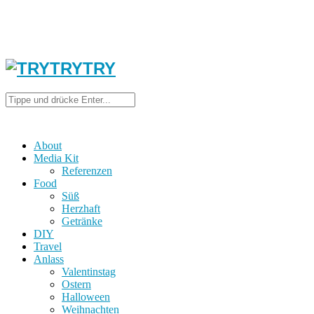
About
Media Kit
Referenzen
Food
Süß
Herzhaft
Getränke
DIY
Travel
Anlass
Valentinstag
Ostern
Halloween
Weihnachten