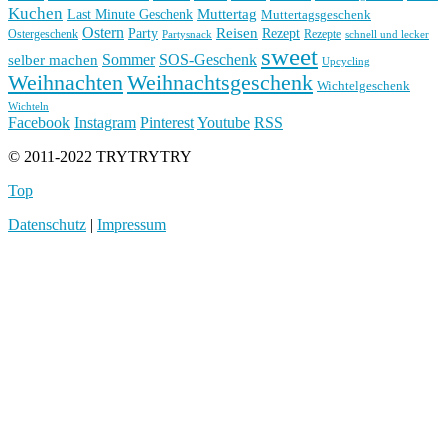
Kuchen
Muttertag
Last Minute Geschenk
Muttertagsgeschenk
Ostern
Reisen
Rezept
Party
Ostergeschenk
Rezepte
Partysnack
schnell und lecker
sweet
Sommer
SOS-Geschenk
selber machen
Upcycling
Weihnachten
Weihnachtsgeschenk
Wichtelgeschenk
Wichteln
Facebook
Instagram
Pinterest
Youtube
RSS
© 2011-2022 TRYTRYTRY
Top
Datenschutz
|
Impressum