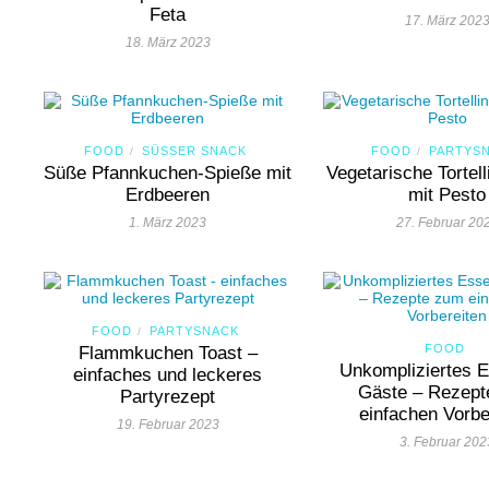
Feta
17. März 202
18. März 2023
FOOD
SÜSSER SNACK
FOOD
PARTYS
/
/
Süße Pfannkuchen-Spieße mit
Vegetarische Tortell
Erdbeeren
mit Pesto
1. März 2023
27. Februar 20
FOOD
PARTYSNACK
/
FOOD
Flammkuchen Toast –
Unkompliziertes E
einfaches und leckeres
Gäste – Rezep
Partyrezept
einfachen Vorbe
19. Februar 2023
3. Februar 202