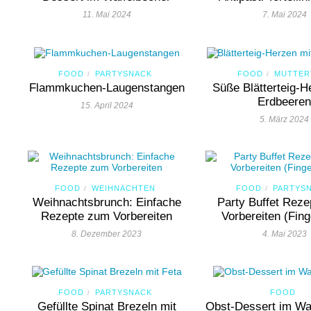
11. Mai 2024
7. Mai 2024
FOOD
PARTYSNACK
FOOD
MUTTER
/
/
Flammkuchen-Laugenstangen
Süße Blätterteig-H
Erdbeere
15. April 2024
5. März 2024
FOOD
WEIHNACHTEN
FOOD
PARTYS
/
/
Weihnachtsbrunch: Einfache
Party Buffet Rez
Rezepte zum Vorbereiten
Vorbereiten (Fing
8. Dezember 2023
4. Mai 2023
FOOD
PARTYSNACK
FOOD
/
Gefüllte Spinat Brezeln mit
Obst-Dessert im Wa