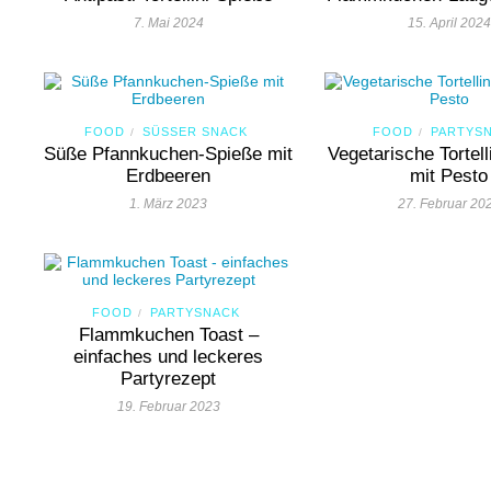
7. Mai 2024
15. April 2024
FOOD
SÜSSER SNACK
FOOD
PARTYS
/
/
Süße Pfannkuchen-Spieße mit
Vegetarische Tortell
Erdbeeren
mit Pesto
1. März 2023
27. Februar 20
FOOD
PARTYSNACK
/
Flammkuchen Toast –
einfaches und leckeres
Partyrezept
19. Februar 2023