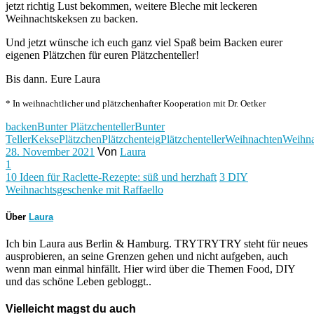
jetzt richtig Lust bekommen, weitere Bleche mit leckeren
Weihnachtskeksen zu backen.
Und jetzt wünsche ich euch ganz viel Spaß beim Backen eurer
eigenen Plätzchen für euren Plätzchenteller!
Bis dann. Eure Laura
* In weihnachtlicher und plätzchenhafter Kooperation mit Dr. Oetker
backen
Bunter Plätzchenteller
Bunter
Teller
Kekse
Plätzchen
Plätzchenteig
Plätzchenteller
Weihnachten
Weihna
28. November 2021
Von
Laura
1
10 Ideen für Raclette-Rezepte: süß und herzhaft
3 DIY
Weihnachtsgeschenke mit Raffaello
Über
Laura
Ich bin Laura aus Berlin & Hamburg. TRYTRYTRY steht für neues
ausprobieren, an seine Grenzen gehen und nicht aufgeben, auch
wenn man einmal hinfällt. Hier wird über die Themen Food, DIY
und das schöne Leben gebloggt..
Vielleicht magst du auch