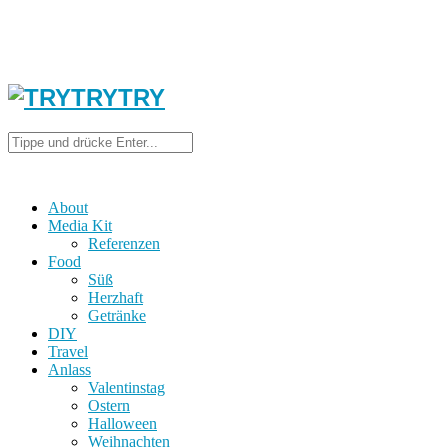
About
Media Kit
Referenzen
Food
Süß
Herzhaft
Getränke
DIY
Travel
Anlass
Valentinstag
Ostern
Halloween
Weihnachten