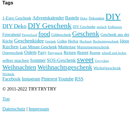
Tags
DIY
Basteln
Adventskalender
1-Euro Geschenk
Deko
Dekoration
DIY Geschenk
DIY Deko
DIY Geschenke
einfach
Erdbeeren
Geschenk
food
Feierabend
Geschenk aus der
Geldgeschenk
Fingerfood
Geschenkidee
Küche
Ideen
Grillen
Herbst
Getränk
Hochzeit
Hochzeitsgeschenk
Kuchen
Muttertag
Last Minute Geschenk
Muttertagsgeschenk
Ostern
Reisen
Rezept
Party
Ostergeschenk
Rezepte
Partysnack
schnell und lecker
sweet
Sommer
SOS-Geschenk
selber machen
Upcycling
Weihnachten
Weihnachtsgeschenk
Wichtelgeschenk
Wichteln
Facebook
Instagram
Pinterest
Youtube
RSS
© 2011-2022 TRYTRYTRY
Top
Datenschutz
|
Impressum