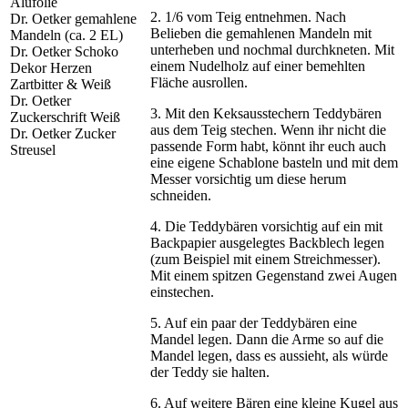
Alufolie
2. 1/6 vom Teig entnehmen. Nach
Dr. Oetker gemahlene
Belieben die gemahlenen Mandeln mit
Mandeln (ca. 2 EL)
unterheben und nochmal durchkneten. Mit
Dr. Oetker Schoko
einem Nudelholz auf einer bemehlten
Dekor Herzen
Fläche ausrollen.
Zartbitter & Weiß
Dr. Oetker
3. Mit den Keksausstechern Teddybären
Zuckerschrift Weiß
aus dem Teig stechen. Wenn ihr nicht die
Dr. Oetker Zucker
passende Form habt, könnt ihr euch auch
Streusel
eine eigene Schablone basteln und mit dem
Messer vorsichtig um diese herum
schneiden.
4. Die Teddybären vorsichtig auf ein mit
Backpapier ausgelegtes Backblech legen
(zum Beispiel mit einem Streichmesser).
Mit einem spitzen Gegenstand zwei Augen
einstechen.
5. Auf ein paar der Teddybären eine
Mandel legen. Dann die Arme so auf die
Mandel legen, dass es aussieht, als würde
der Teddy sie halten.
6. Auf weitere Bären eine kleine Kugel aus