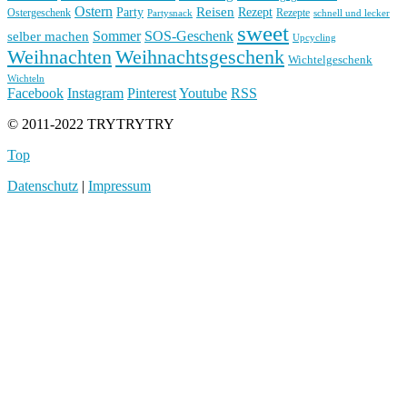
Ostern
Reisen
Rezept
Party
Ostergeschenk
Rezepte
Partysnack
schnell und lecker
sweet
Sommer
SOS-Geschenk
selber machen
Upcycling
Weihnachten
Weihnachtsgeschenk
Wichtelgeschenk
Wichteln
Facebook
Instagram
Pinterest
Youtube
RSS
© 2011-2022 TRYTRYTRY
Top
Datenschutz
|
Impressum