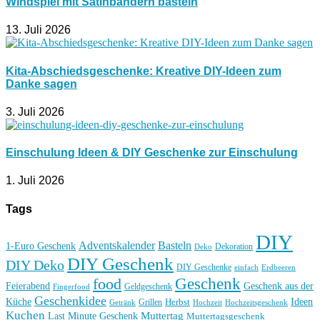
Windspiel mit Satinbändern basteln
13. Juli 2026
Kita-Abschiedsgeschenke: Kreative DIY-Ideen zum
Danke sagen
3. Juli 2026
Einschulung Ideen & DIY Geschenke zur Einschulung
1. Juli 2026
Tags
DIY
Basteln
Adventskalender
1-Euro Geschenk
Deko
Dekoration
DIY Geschenk
DIY Deko
DIY Geschenke
einfach
Erdbeeren
Geschenk
food
Feierabend
Geschenk aus der
Geldgeschenk
Fingerfood
Geschenkidee
Küche
Ideen
Grillen
Herbst
Getränk
Hochzeit
Hochzeitsgeschenk
Kuchen
Muttertag
Last Minute Geschenk
Muttertagsgeschenk