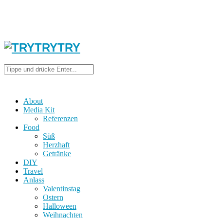
About
Media Kit
Referenzen
Food
Süß
Herzhaft
Getränke
DIY
Travel
Anlass
Valentinstag
Ostern
Halloween
Weihnachten