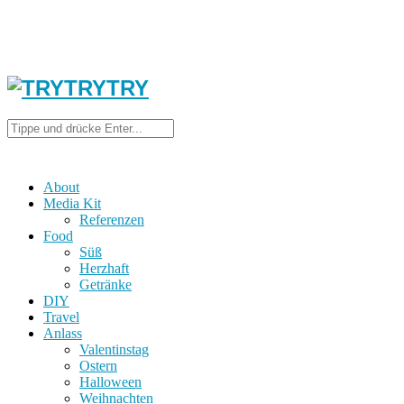
About
Media Kit
Referenzen
Food
Süß
Herzhaft
Getränke
DIY
Travel
Anlass
Valentinstag
Ostern
Halloween
Weihnachten