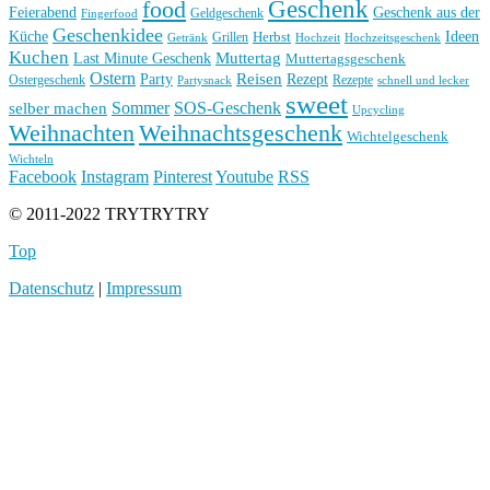
Geschenk
food
Feierabend
Geschenk aus der
Geldgeschenk
Fingerfood
Geschenkidee
Küche
Ideen
Grillen
Herbst
Getränk
Hochzeit
Hochzeitsgeschenk
Kuchen
Muttertag
Last Minute Geschenk
Muttertagsgeschenk
Ostern
Reisen
Rezept
Party
Ostergeschenk
Rezepte
Partysnack
schnell und lecker
sweet
Sommer
SOS-Geschenk
selber machen
Upcycling
Weihnachten
Weihnachtsgeschenk
Wichtelgeschenk
Wichteln
Facebook
Instagram
Pinterest
Youtube
RSS
© 2011-2022 TRYTRYTRY
Top
Datenschutz
|
Impressum