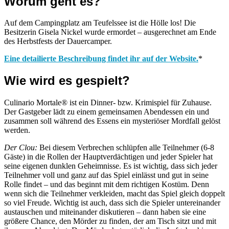
Worum geht es?
Auf dem Campingplatz am Teufelssee ist die Hölle los! Die
Besitzerin Gisela Nickel wurde ermordet – ausgerechnet am Ende
des Herbstfests der Dauercamper.
Eine detailierte Beschreibung findet ihr auf der Website.
*
Wie wird es gespielt?
Culinario Mortale® ist ein Dinner- bzw. Krimispiel für Zuhause.
Der Gastgeber lädt zu einem gemeinsamen Abendessen ein und
zusammen soll während des Essens ein mysteriöser Mordfall gelöst
werden.
Der Clou:
Bei diesem Verbrechen schlüpfen alle Teilnehmer (6-8
Gäste) in die Rollen der Hauptverdächtigen und jeder Spieler hat
seine eigenen dunklen Geheimnisse. Es ist wichtig, dass sich jeder
Teilnehmer voll und ganz auf das Spiel einlässt und gut in seine
Rolle findet – und das beginnt mit dem richtigen Kostüm. Denn
wenn sich die Teilnehmer verkleiden, macht das Spiel gleich doppelt
so viel Freude. Wichtig ist auch, dass sich die Spieler untereinander
austauschen und miteinander diskutieren – dann haben sie eine
größere Chance, den Mörder zu finden, der am Tisch sitzt und mit