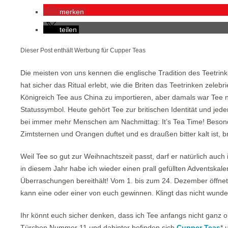
merken
teilen
Dieser Post enthält Werbung für Cupper Teas
Die meisten von uns kennen die englische Tradition des Teetrin
hat sicher das Ritual erlebt, wie die Briten das Teetrinken zele
Königreich Tee aus China zu importieren, aber damals war Tee nu
Statussymbol. Heute gehört Tee zur britischen Identität und jede
bei immer mehr Menschen am Nachmittag: It’s Tea Time! Besond
Zimtsternen und Orangen duftet und es draußen bitter kalt ist,
Weil Tee so gut zur Weihnachtszeit passt, darf er natürlich auc
in diesem Jahr habe ich wieder einen prall gefüllten Adventskalen
Überraschungen bereithält! Vom 1. bis zum 24. Dezember öffnet 
kann eine oder einer von euch gewinnen. Klingt das nicht wunde
Ihr könnt euch sicher denken, dass ich Tee anfangs nicht ganz 
Türchen Nummer 11 und dahinter befinden sich
Cupper Teas
* 