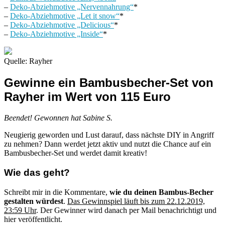
–
Deko-Abziehmotive „Nervennahrung“
*
–
Deko-Abziehmotive „Let it snow“
*
–
Deko-Abziehmotive „Delicious“
*
–
Deko-Abziehmotive „Inside“
*
Quelle: Rayher
Gewinne ein Bambusbecher-Set von
Rayher im Wert von 115 Euro
Beendet! Gewonnen hat Sabine S.
Neugierig geworden und Lust darauf, dass nächste DIY in Angriff
zu nehmen? Dann werdet jetzt aktiv und nutzt die Chance auf ein
Bambusbecher-Set und werdet damit kreativ!
Wie das geht?
Schreibt mir in die Kommentare,
wie du deinen Bambus-Becher
gestalten würdest
.
Das Gewinnspiel läuft bis zum 22.12.2019,
23:59 Uhr
. Der Gewinner wird danach per Mail benachrichtigt und
hier veröffentlicht.