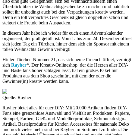
also eine gute Gelegenheit, sich bei Weihnachtsliedern einen
Überblick über die Weihnachtsgeschenke zu machen und natürlich
solltet ihr unbedingt auch bei den Verpackungen kreativ werden.
Denn ein toll verpacktes Geschenk ist gleich doppelt so schön und
steigert die Freude beim Auspacken.
In diesem Jahr habe ich wieder für euch einen Adventskalender
organisiert, der prall gefüllt ist. Vom 1. bis zum 24. Dezember öffnet
sich jeden Tag ein Türchen, hinter dem sich ein Sponsor mit einem
tollen Weihnachts-Gewinn verbirgt!
Hinter Türchen Nummer 21, das sich heute für euch öffnet, verbirgt
sich
Rayher
*. Der Kreativ-Onlineshop, der die Herzen aller DIY-
und Bastelfans höher schlagen lässt, hat ein großes Paket mit
Produkten aus dem Shop geschnürt, mit dem der oder die
Gewinner(in) kreativ werden kann.
Quelle: Rayher
Rayher bietet alles für euer DIY: Mit 20.000 Artikeln finden DIY-
Fans eine grenzenlose Auswahl und Vielfalt an Produkten. Papiere,
Stempel, Farben, Gieß- und Modellierprodukte, Schmuckdesign-
Artikel, Bastelprodukte für Kinder, Accessoires für saisonale Deko
und noch vieles mehr sind bei Rayher im Sortiment zu finden. Die
Auswahl ist riesig! Überzeugt euch selbst und macht jetzt beim