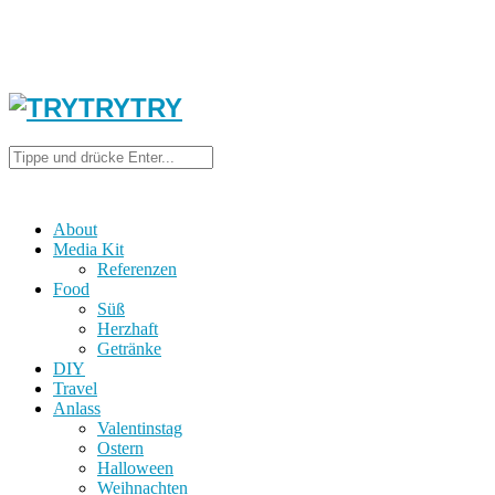
About
Media Kit
Referenzen
Food
Süß
Herzhaft
Getränke
DIY
Travel
Anlass
Valentinstag
Ostern
Halloween
Weihnachten