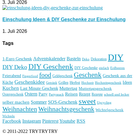
3. Juli 2026
Einschulung Ideen & DIY Geschenke zur Einschulung
1. Juli 2026
Tags
DIY
Basteln
Adventskalender
1-Euro Geschenk
Deko
Dekoration
DIY Geschenk
DIY Deko
DIY Geschenke
einfach
Erdbeeren
Geschenk
food
Feierabend
Geschenk aus der
Geldgeschenk
Fingerfood
Geschenkidee
Küche
Ideen
Grillen
Herbst
Getränk
Hochzeit
Hochzeitsgeschenk
Kuchen
Muttertag
Last Minute Geschenk
Muttertagsgeschenk
Ostern
Reisen
Rezept
Party
Ostergeschenk
Rezepte
Partysnack
schnell und lecker
sweet
Sommer
SOS-Geschenk
selber machen
Upcycling
Weihnachten
Weihnachtsgeschenk
Wichtelgeschenk
Wichteln
Facebook
Instagram
Pinterest
Youtube
RSS
© 2011-2022 TRYTRYTRY