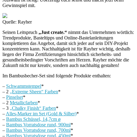
Gewinnspiel mit.
Quelle: Rayher
Seinen Leitspruch
„Just create.“
nimmt das Unternehmen wörtlich:
Trendprodukte, Basteltipps und Online-Bastelanleitungen
komplettieren das Angebot, damit sich jeder auf sein DIY-Projekt
konzentrieren kann. Nachhaltigkeit ist für Rayher wichtig, deshalb
liegen der Firma Zertifizierungen hinsichtlich sicherheits- und
gesundheitsbedingter Vorschriften am Herzen. Rayher möchte die
Zukunft nicht nur kreativ, sondern auch nachhaltig gestalten!
Im Bambusbecher-Set sind folgende Produkte enthalten:
–
Schwammstempel
*
– 2
„Extreme Sheen“ Farben
*
–
Pinselset
*
– 2
Metallicfarben
*
– 3
„Chalky Finish“ Farben
*
–
Alles-Marker im Set (Gold & Silber)
*
–
Bambus Schüssel, 14,7cm ø
–
Bambus Vorratsdose rund, 900ml
*
–
Bambus Vorratsdose rund, 700ml
*
–
Bambus Vorratsdose rund, 450ml
*