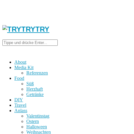
About
Media Kit
Referenzen
Food
Süß
Herzhaft
Getränke
DIY
Travel
Anlass
Valentinstag
Ostern
Halloween
Weihnachten