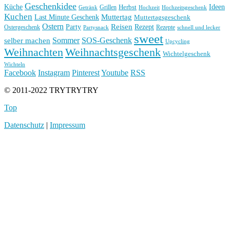
Geschenkidee
Küche
Ideen
Grillen
Herbst
Getränk
Hochzeit
Hochzeitsgeschenk
Kuchen
Muttertag
Last Minute Geschenk
Muttertagsgeschenk
Ostern
Reisen
Rezept
Party
Ostergeschenk
Rezepte
Partysnack
schnell und lecker
sweet
Sommer
SOS-Geschenk
selber machen
Upcycling
Weihnachten
Weihnachtsgeschenk
Wichtelgeschenk
Wichteln
Facebook
Instagram
Pinterest
Youtube
RSS
© 2011-2022 TRYTRYTRY
Top
Datenschutz
|
Impressum