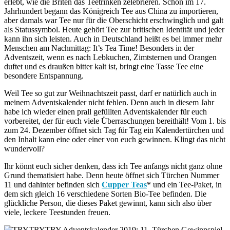
erlebt, wie die Briten das Teetrinken zelebrieren. Schon im 17.
Jahrhundert begann das Königreich Tee aus China zu importieren,
aber damals war Tee nur für die Oberschicht erschwinglich und galt
als Statussymbol. Heute gehört Tee zur britischen Identität und jeder
kann ihn sich leisten. Auch in Deutschland heißt es bei immer mehr
Menschen am Nachmittag: It’s Tea Time! Besonders in der
Adventszeit, wenn es nach Lebkuchen, Zimtsternen und Orangen
duftet und es draußen bitter kalt ist, bringt eine Tasse Tee eine
besondere Entspannung.
Weil Tee so gut zur Weihnachtszeit passt, darf er natürlich auch in
meinem Adventskalender nicht fehlen. Denn auch in diesem Jahr
habe ich wieder einen prall gefüllten Adventskalender für euch
vorbereitet, der für euch viele Überraschungen bereithält! Vom 1. bis
zum 24. Dezember öffnet sich Tag für Tag ein Kalendertürchen und
den Inhalt kann eine oder einer von euch gewinnen. Klingt das nicht
wundervoll?
Ihr könnt euch sicher denken, dass ich Tee anfangs nicht ganz ohne
Grund thematisiert habe. Denn heute öffnet sich Türchen Nummer
11 und dahinter befinden sich
Cupper Teas
* und ein Tee-Paket, in
dem sich gleich 16 verschiedene Sorten Bio-Tee befinden. Die
glückliche Person, die dieses Paket gewinnt, kann sich also über
viele, leckere Teestunden freuen.