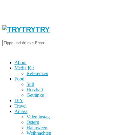
About
Media Kit
Referenzen
Food
Süß
Herzhaft
Getränke
DIY
Travel
Anlass
Valentinstag
Ostern
Halloween
Weihnachten