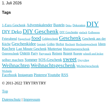
1. Juli 2026
Tags
DIY
Basteln
Adventskalender
1-Euro Geschenk
Deko
Dekoration
DIY Geschenk
DIY Deko
DIY Geschenke
einfach
Erdbeeren
Geschenk
food
Feierabend
Geschenk aus der
Geldgeschenk
Fingerfood
Geschenkidee
Küche
Ideen
Grillen
Herbst
Getränk
Hochzeit
Hochzeitsgeschenk
Kuchen
Muttertag
Last Minute Geschenk
Muttertagsgeschenk
Ostern
Reisen
Rezept
Party
Ostergeschenk
Rezepte
Partysnack
schnell und lecker
sweet
Sommer
SOS-Geschenk
selber machen
Upcycling
Weihnachten
Weihnachtsgeschenk
Wichtelgeschenk
Wichteln
Facebook
Instagram
Pinterest
Youtube
RSS
© 2011-2022 TRYTRYTRY
Top
Datenschutz
|
Impressum