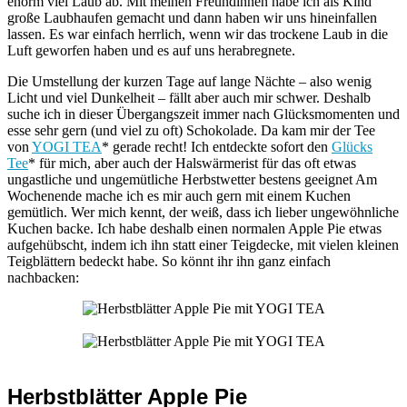
enorm viel Laub ab. Mit meinen Freundinnen habe ich als Kind
große Laubhaufen gemacht und dann haben wir uns hineinfallen
lassen. Es war einfach herrlich, wenn wir das trockene Laub in die
Luft geworfen haben und es auf uns herabregnete.
Die Umstellung der kurzen Tage auf lange Nächte – also wenig
Licht und viel Dunkelheit – fällt aber auch mir schwer. Deshalb
suche ich in dieser Übergangszeit immer nach Glücksmomenten und
esse sehr gern (und viel zu oft) Schokolade. Da kam mir der Tee
von
YOGI TEA
* gerade recht! Ich entdeckte sofort den
Glücks
Tee
* für mich, aber auch der Halswärmerist für das oft etwas
ungastliche und ungemütliche Herbstwetter bestens geeignet Am
Wochenende mache ich es mir auch gern mit einem Kuchen
gemütlich. Wer mich kennt, der weiß, dass ich lieber ungewöhnliche
Kuchen backe. Ich habe deshalb einen normalen Apple Pie etwas
aufgehübscht, indem ich ihn statt einer Teigdecke, mit vielen kleinen
Teigblättern bedeckt habe. So könnt ihr ihn ganz einfach
nachbacken:
Herbstblätter Apple Pie