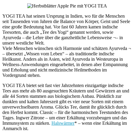
YOGI TEA hat seinen Ursprung in Indien, wo für die Menschen
seit Tausenden von Jahren die Balance von Körper, Geist und Seele
eine große Bedeutung hat. Vor fast 60 Jahren kamen indische
Teesorten, die auch „Tee des Yogi“ genannt werden, sowie
Ayurveda – die Lehre über die ganzheitliche Lebensweise ¬– in
unsere westliche Welt.
Viele Menschen wünschen sich Harmonie und schätzen Ayurveda ¬
– übersetzt „Wissen vom Leben“ – als traditionelle indische
Heilkunst. Anders als in Asien, wird Ayurveda in Westeuropa in
Wellness-Anwendungen eingearbeitet, in denen aber Entspannung
und Erholung und nicht medizinische Heilmethoden im
Vordergrund stehen.
YOGI TEA bietet seit fast vier Jahrzehnten einzigartige indische
Tees aus mehr als 80 ausgesuchten Kräutern und Gewürzen an und
alle 44 Sorten stammen aus biologischem Anbau. Pünktlich zur
dunklen und kalten Jahreszeit gibt es vier neue Sorten mit einem
unverwechselbaren Aroma. Glücks Tee, damit ihr glücklich durch
den Herbst kommt. Classic – für die harmonischen Teestunden des
Tages. Ingwer Zitrone – um einer Erkältung vorzubeugen und das
Immunsystem zu stärken.
Halswärmer
* – wenn eine Erkältung im
Anmarsch ist.