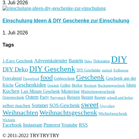
3. Juli 2026
Einschulung Ideen & DIY Geschenke zur Einschulung
1. Juli 2026
Tags
DIY
Basteln
Adventskalender
1-Euro Geschenk
Deko
Dekoration
DIY Geschenk
DIY Deko
DIY Geschenke
einfach
Erdbeeren
Geschenk
food
Feierabend
Geschenk aus der
Geldgeschenk
Fingerfood
Geschenkidee
Küche
Ideen
Grillen
Herbst
Getränk
Hochzeit
Hochzeitsgeschenk
Kuchen
Muttertag
Last Minute Geschenk
Muttertagsgeschenk
Ostern
Reisen
Rezept
Party
Ostergeschenk
Rezepte
Partysnack
schnell und lecker
sweet
Sommer
SOS-Geschenk
selber machen
Upcycling
Weihnachten
Weihnachtsgeschenk
Wichtelgeschenk
Wichteln
Facebook
Instagram
Pinterest
Youtube
RSS
© 2011-2022 TRYTRYTRY