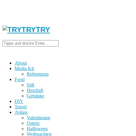
About
Media Kit
Referenzen
Food
Süß
Herzhaft
Getränke
DIY
Travel
Anlass
Valentinstag
Ostern
Halloween
Weihnachten