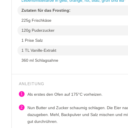
Lebensmittelfarbe in gelb, orange, rot, blau, grün und lila
*
Zutaten für das Frosting:
225g Frischkäse
120g Puderzucker
1 Prise Salz
1 TL Vanille-Extrakt
360 ml Schlagsahne
ANLEITUNG
1
Als erstes den Ofen auf 175°C vorheizen.
2
Nun Butter und Zucker schaumig schlagen. Die Eier nac
dazugeben. Mehl, Backpulver und Salz mischen und mit
gut durchrühren.