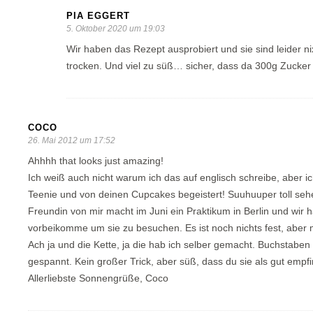
PIA EGGERT
5. Oktober 2020 um 19:03
Wir haben das Rezept ausprobiert und sie sind leider n
trocken. Und viel zu süß… sicher, dass da 300g Zucker 
COCO
26. Mai 2012 um 17:52
Ahhhh that looks just amazing!
Ich weiß auch nicht warum ich das auf englisch schreibe, aber ic
Teenie und von deinen Cupcakes begeistert! Suuhuuper toll sehe
Freundin von mir macht im Juni ein Praktikum in Berlin und wir
vorbeikomme um sie zu besuchen. Es ist noch nichts fest, aber
Ach ja und die Kette, ja die hab ich selber gemacht. Buchstaben
gespannt. Kein großer Trick, aber süß, dass du sie als gut empfi
Allerliebste Sonnengrüße, Coco