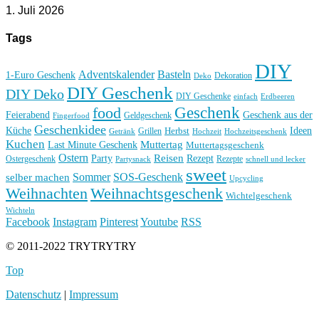
1. Juli 2026
Tags
DIY
Basteln
Adventskalender
1-Euro Geschenk
Deko
Dekoration
DIY Geschenk
DIY Deko
DIY Geschenke
einfach
Erdbeeren
Geschenk
food
Feierabend
Geschenk aus der
Geldgeschenk
Fingerfood
Geschenkidee
Küche
Ideen
Grillen
Herbst
Getränk
Hochzeit
Hochzeitsgeschenk
Kuchen
Muttertag
Last Minute Geschenk
Muttertagsgeschenk
Ostern
Reisen
Rezept
Party
Ostergeschenk
Rezepte
Partysnack
schnell und lecker
sweet
Sommer
SOS-Geschenk
selber machen
Upcycling
Weihnachten
Weihnachtsgeschenk
Wichtelgeschenk
Wichteln
Facebook
Instagram
Pinterest
Youtube
RSS
© 2011-2022 TRYTRYTRY
Top
Datenschutz
|
Impressum