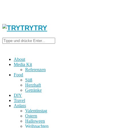
About
Media Kit
Referenzen
Food
Süß
Herzhaft
Getränke
DIY
Travel
Anlass
Valentinstag
Ostern
Halloween
Weihnachten