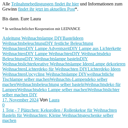
Alle
Teilnahmebedingungen findet ihr hier
und Informationen zum
Gewinn
findet ihr jetzt im aktuellen Post
*.
Bis dann. Eure Laura
* In weihnachtlicher Kooperation mit LEDVANCE
Anleitung Weihnachtslampe DIY
Bastelideen
Weihnachtsbeleuchtung
DIY festliche Beleuchtung
Weihnachten
DIY Lampe Adventszeit
DIY Lampe aus Lichterkette
Weihnachten
DIY Lampe Weihnachten
DIY Weihnachtsdeko
Beleuchtung
DIY Weihnachtslampe basteln
DIY
Weihnachtslichter
kreative Weihnachtslampe Ideen
Lampe dekorieren
Weihnachten
Lichterdeko für Weihnachten DIY
Lichterdeko Ideen
Weihnachten
Upcycling Weihnachtslampe DIY
weihnachtliche
Tischlampe selber machen
Weihnachts-Lampendeko selber
machen
Weihnachtsbeleuchtung selber basteln
Weihnachtsdeko für
Lampen
Weihnachtsdeko Lampe selber machen
Weihnachtslichter
selber machen DIY
17. November 2024
Von
Laura
0
1 Teig - 7 Plätzchen: Keksrollen / Rollenkekse für Weihnachten
Basteln für Weihnachten: Kleine Weihnachtsgeschenke selber
machen