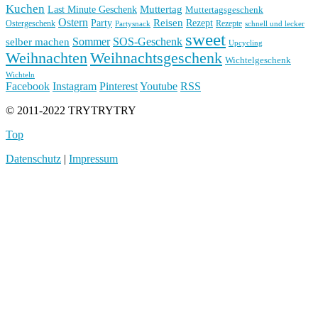
Kuchen
Muttertag
Last Minute Geschenk
Muttertagsgeschenk
Ostern
Reisen
Rezept
Party
Ostergeschenk
Rezepte
Partysnack
schnell und lecker
sweet
Sommer
SOS-Geschenk
selber machen
Upcycling
Weihnachten
Weihnachtsgeschenk
Wichtelgeschenk
Wichteln
Facebook
Instagram
Pinterest
Youtube
RSS
© 2011-2022 TRYTRYTRY
Top
Datenschutz
|
Impressum