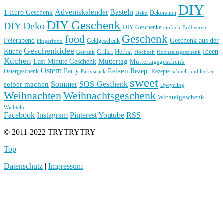
DIY
Basteln
Adventskalender
1-Euro Geschenk
Deko
Dekoration
DIY Geschenk
DIY Deko
DIY Geschenke
einfach
Erdbeeren
Geschenk
food
Feierabend
Geschenk aus der
Geldgeschenk
Fingerfood
Geschenkidee
Küche
Ideen
Grillen
Herbst
Getränk
Hochzeit
Hochzeitsgeschenk
Kuchen
Muttertag
Last Minute Geschenk
Muttertagsgeschenk
Ostern
Reisen
Rezept
Party
Ostergeschenk
Rezepte
Partysnack
schnell und lecker
sweet
Sommer
SOS-Geschenk
selber machen
Upcycling
Weihnachten
Weihnachtsgeschenk
Wichtelgeschenk
Wichteln
Facebook
Instagram
Pinterest
Youtube
RSS
© 2011-2022 TRYTRYTRY
Top
Datenschutz
|
Impressum