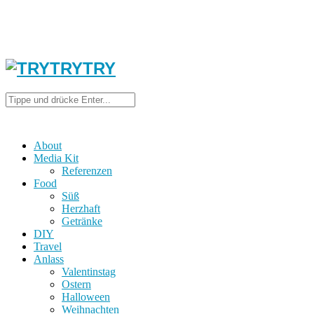
About
Media Kit
Referenzen
Food
Süß
Herzhaft
Getränke
DIY
Travel
Anlass
Valentinstag
Ostern
Halloween
Weihnachten