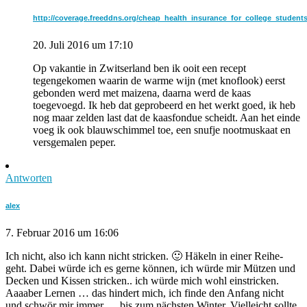
http://coverage.freeddns.org/cheap_health_insurance_for_college_student
20. Juli 2016 um 17:10
Op vakantie in Zwitserland ben ik ooit een recept
tegengekomen waarin de warme wijn (met knoflook) eerst
gebonden werd met maizena, daarna werd de kaas
toegevoegd. Ik heb dat geprobeerd en het werkt goed, ik heb
nog maar zelden last dat de kaasfondue scheidt. Aan het einde
voeg ik ook blauwschimmel toe, een snufje nootmuskaat en
versgemalen peper.
Antworten
alex
7. Februar 2016 um 16:06
Ich nicht, also ich kann nicht stricken. 🙂 Häkeln in einer Reihe-
geht. Dabei würde ich es gerne können, ich würde mir Mützen und
Decken und Kissen stricken.. ich würde mich wohl einstricken.
Aaaaber Lernen … das hindert mich, ich finde den Anfang nicht
und schwör mir immer … bis zum nächsten Winter. Vielleicht sollte