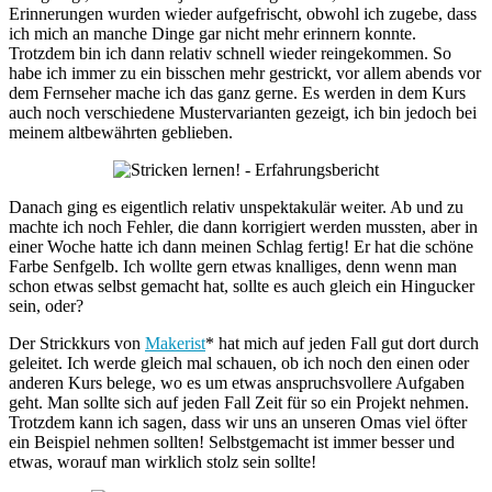
Erinnerungen wurden wieder aufgefrischt, obwohl ich zugebe, dass
ich mich an manche Dinge gar nicht mehr erinnern konnte.
Trotzdem bin ich dann relativ schnell wieder reingekommen. So
habe ich immer zu ein bisschen mehr gestrickt, vor allem abends vor
dem Fernseher mache ich das ganz gerne. Es werden in dem Kurs
auch noch verschiedene Mustervarianten gezeigt, ich bin jedoch bei
meinem altbewährten geblieben.
Danach ging es eigentlich relativ unspektakulär weiter. Ab und zu
machte ich noch Fehler, die dann korrigiert werden mussten, aber in
einer Woche hatte ich dann meinen Schlag fertig! Er hat die schöne
Farbe Senfgelb. Ich wollte gern etwas knalliges, denn wenn man
schon etwas selbst gemacht hat, sollte es auch gleich ein Hingucker
sein, oder?
Der Strickkurs von
Makerist
* hat mich auf jeden Fall gut dort durch
geleitet. Ich werde gleich mal schauen, ob ich noch den einen oder
anderen Kurs belege, wo es um etwas anspruchsvollere Aufgaben
geht. Man sollte sich auf jeden Fall Zeit für so ein Projekt nehmen.
Trotzdem kann ich sagen, dass wir uns an unseren Omas viel öfter
ein Beispiel nehmen sollten! Selbstgemacht ist immer besser und
etwas, worauf man wirklich stolz sein sollte!