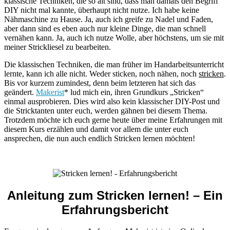
klassische Techniken, die so alt sind, dass man damals den Begriff
DIY nicht mal kannte, überhaupt nicht nutze. Ich habe keine
Nähmaschine zu Hause. Ja, auch ich greife zu Nadel und Faden,
aber dann sind es eben auch nur kleine Dinge, die man schnell
vernähen kann. Ja, auch ich nutze Wolle, aber höchstens, um sie mit
meiner Strickliesel zu bearbeiten.
Die klassischen Techniken, die man früher im Handarbeitsunterricht
lernte, kann ich alle nicht. Weder sticken, noch nähen, noch
stricken
.
Bis vor kurzem zumindest, denn beim letzteren hat sich das
geändert.
Makerist
* lud mich ein, ihren Grundkurs „Stricken“
einmal ausprobieren. Dies wird also kein klassischer DIY-Post und
die Stricktanten unter euch, werden gähnen bei diesem Thema.
Trotzdem möchte ich euch gerne heute über meine Erfahrungen mit
diesem Kurs erzählen und damit vor allem die unter euch
ansprechen, die nun auch endlich Stricken lernen möchten!
Anleitung zum Stricken lernen! – Ein
Erfahrungsbericht