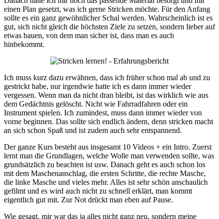
Danach hatte ich mir noch das passende Material besorgt und mir
einen Plan gesetzt, was ich gerne Stricken möchte. Für den Anfang
sollte es ein ganz gewöhnlicher Schal werden. Wahrscheinlich ist es
gut, sich nicht gleich die höchsten Ziele zu setzen, sondern lieber auf
etwas bauen, von dem man sicher ist, dass man es auch
hinbekommt.
Ich muss kurz dazu erwähnen, dass ich früher schon mal ab und zu
gestrickt habe, nur irgendwie hatte ich es dann immer wieder
vergessen. Wenn man da nicht dran bleibt, ist das wirklich wie aus
dem Gedächtnis gelöscht. Nicht wie Fahrradfahren oder ein
Instrument spielen. Ich zumindest, muss dann immer wieder von
vorne beginnen. Das sollte sich endlich ändern, denn stricken macht
an sich schon Spaß und ist zudem auch sehr entspannend.
Der ganze Kurs besteht aus insgesamt 10 Videos + ein Intro. Zuerst
lernt man die Grundlagen, welche Wolle man verwenden sollte, was
grundsätzlich zu beachten ist usw. Danach geht es auch schon los
mit dem Maschenanschlag, die ersten Schritte, die rechte Masche,
die linke Masche und vieles mehr. Alles ist sehr schön anschaulich
gefilmt und es wird auch nicht zu schnell erklärt, man kommt
eigentlich gut mit. Zur Not drückt man eben auf Pause.
Wie gesagt, mir war das ja alles nicht ganz neu, sondern meine