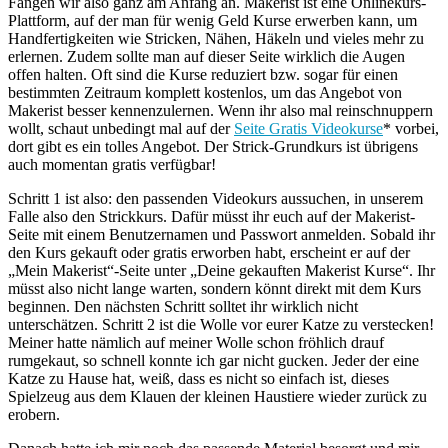
Fangen wir also ganz am Anfang an. Makerist ist eine Onlinekurs-
Plattform, auf der man für wenig Geld Kurse erwerben kann, um
Handfertigkeiten wie Stricken, Nähen, Häkeln und vieles mehr zu
erlernen. Zudem sollte man auf dieser Seite wirklich die Augen
offen halten. Oft sind die Kurse reduziert bzw. sogar für einen
bestimmten Zeitraum komplett kostenlos, um das Angebot von
Makerist besser kennenzulernen. Wenn ihr also mal reinschnuppern
wollt, schaut unbedingt mal auf der
Seite Gratis Videokurse
* vorbei,
dort gibt es ein tolles Angebot. Der Strick-Grundkurs ist übrigens
auch momentan gratis verfügbar!
Schritt 1 ist also: den passenden Videokurs aussuchen, in unserem
Falle also den Strickkurs. Dafür müsst ihr euch auf der Makerist-
Seite mit einem Benutzernamen und Passwort anmelden. Sobald ihr
den Kurs gekauft oder gratis erworben habt, erscheint er auf der
„Mein Makerist“-Seite unter „Deine gekauften Makerist Kurse“. Ihr
müsst also nicht lange warten, sondern könnt direkt mit dem Kurs
beginnen. Den nächsten Schritt solltet ihr wirklich nicht
unterschätzen. Schritt 2 ist die Wolle vor eurer Katze zu verstecken!
Meiner hatte nämlich auf meiner Wolle schon fröhlich drauf
rumgekaut, so schnell konnte ich gar nicht gucken. Jeder der eine
Katze zu Hause hat, weiß, dass es nicht so einfach ist, dieses
Spielzeug aus dem Klauen der kleinen Haustiere wieder zurück zu
erobern.