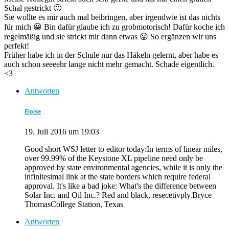
Schal gestrickt 🙂
Sie wollte es mir auch mal beibringen, aber irgendwie ist das nichts
für mich 😀 Bin dafür glaube ich zu grobmotorisch! Dafür koche ich
regelmäßig und sie strickt mir dann etwas 😛 So ergänzen wir uns
perfekt!
Früher habe ich in der Schule nur das Häkeln gelernt, aber habe es
auch schon seeeehr lange nicht mehr gemacht. Schade eigentlich.
<3
Antworten
Eloise
19. Juli 2016 um 19:03
Good short WSJ letter to editor today:In terms of linear miles,
over 99.99% of the Keystone XL pipeline need only be
approved by state environmental agencies, while it is only the
infinitesimal link at the state borders which require federal
approval. It's like a bad joke: What's the difference between
Solar Inc. and Oil Inc.? Red and black, resecetivply.Bryce
ThomasCollege Station, Texas
Antworten