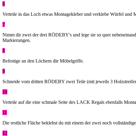
6
Verteile in das Loch etwas Montagekleber und verklebe Würfel und M
7
Nimm dir zwei der drei RÖDEBY's und lege sie so quer nebeneinander v
Markierungen.
8
Befestige an den Löchern die Möbelgriffe.
9
Schneide vom dritten RÖDEBY zwei Teile (mit jeweils 3 Holzstreifen
10
Verteile auf die eine schmale Seite des LACK Regals ebenfalls Mon
11
Die restliche Fläche beklebst du mit einem der zwei noch vollständi
12