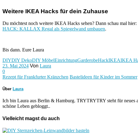
Weitere IKEA Hacks für dein Zuhause
Du möchtest noch weitere IKEA Hacks sehen? Dann schau mal hier:
HACK: KALLAX Regal als Spiegelwand umbauen
.
Bis dann. Eure Laura
DIY
DIY Deko
DIY Möbel
Einrichtung
Garderobe
Hack
IKEA
IKEA H
23. Mai 2024
Von
Laura
0
Rezept für Frankfurter Kränzchen
Bastelideen für Kinder im Sommer
Über
Laura
Ich bin Laura aus Berlin & Hamburg. TRYTRYTRY steht für neues au
schöne Leben gebloggt..
Vielleicht magst du auch