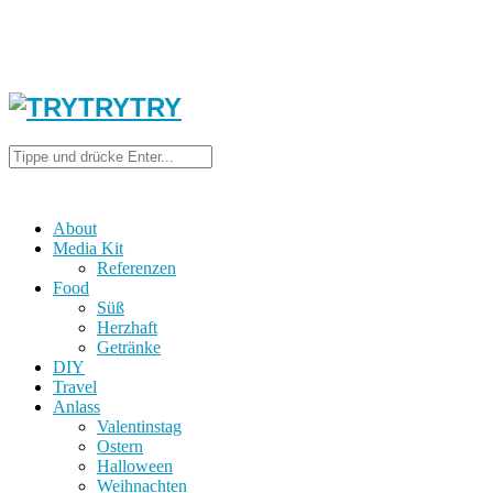
About
Media Kit
Referenzen
Food
Süß
Herzhaft
Getränke
DIY
Travel
Anlass
Valentinstag
Ostern
Halloween
Weihnachten