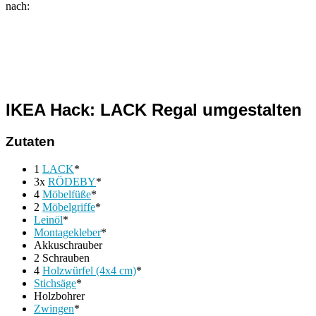
nach:
IKEA Hack: LACK Regal umgestalten
Zutaten
1
LACK
*
3x
RÖDEBY
*
4
Möbelfüße
*
2
Möbelgriffe
*
Leinöl
*
Montagekleber
*
Akkuschrauber
2 Schrauben
4
Holzwürfel (4x4 cm)
*
Stichsäge
*
Holzbohrer
Zwingen
*