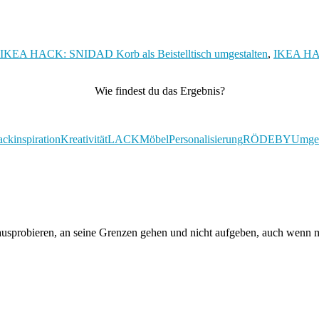
IKEA HACK: SNIDAD Korb als Beistelltisch umgestalten
,
IKEA HA
Wie findest du das Ergebnis?
ack
inspiration
Kreativität
LACK
Möbel
Personalisierung
RÖDEBY
Umges
sprobieren, an seine Grenzen gehen und nicht aufgeben, auch wenn ma