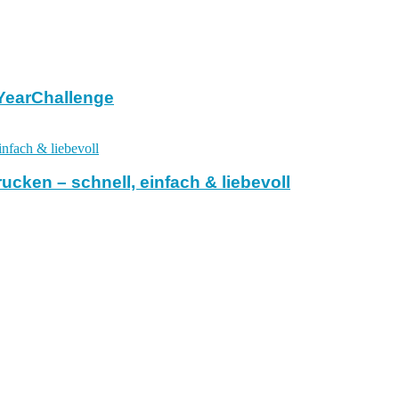
YYearChallenge
cken – schnell, einfach & liebevoll