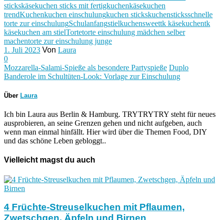
sticks
käsekuchen sticks mit fertigkuchen
käsekuchen
trend
Kuchen
kuchen einschulung
kuchen sticks
kuchensticks
schnelle
torte zur einschulung
Schulanfang
stielkuchen
sweet
tk käsekuchen
tk
käsekuchen am stiel
Torte
torte einschulung mädchen selber
machen
torte zur einschulung junge
1. Juli 2023
Von
Laura
0
Mozzarella-Salami-Spieße als besondere Partyspieße
Duplo
Banderole im Schultüten-Look: Vorlage zur Einschulung
Über
Laura
Ich bin Laura aus Berlin & Hamburg. TRYTRYTRY steht für neues
ausprobieren, an seine Grenzen gehen und nicht aufgeben, auch
wenn man einmal hinfällt. Hier wird über die Themen Food, DIY
und das schöne Leben gebloggt..
Vielleicht magst du auch
4 Früchte-Streuselkuchen mit Pflaumen,
Zwetschgen, Äpfeln und Birnen