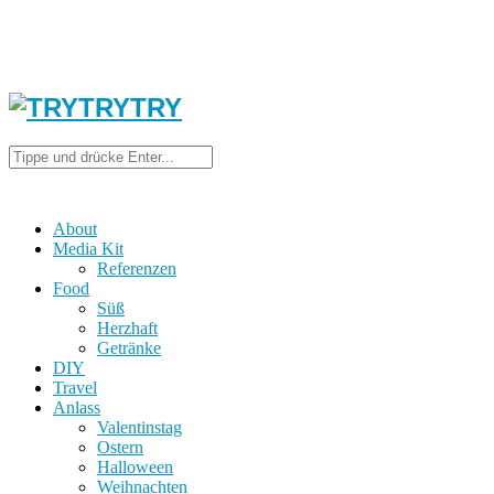
About
Media Kit
Referenzen
Food
Süß
Herzhaft
Getränke
DIY
Travel
Anlass
Valentinstag
Ostern
Halloween
Weihnachten