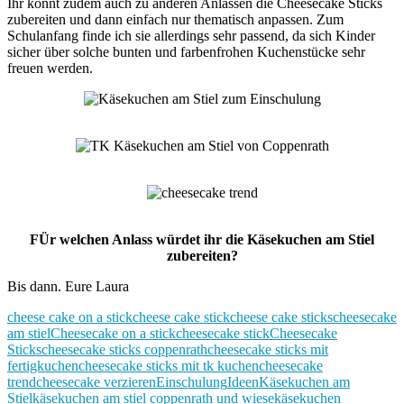
Ihr könnt zudem auch zu anderen Anlässen die Cheesecake Sticks
zubereiten und dann einfach nur thematisch anpassen. Zum
Schulanfang finde ich sie allerdings sehr passend, da sich Kinder
sicher über solche bunten und farbenfrohen Kuchenstücke sehr
freuen werden.
FÜr welchen Anlass würdet ihr die Käsekuchen am Stiel
zubereiten?
Bis dann. Eure Laura
cheese cake on a stick
cheese cake stick
cheese cake sticks
cheesecake
am stiel
Cheesecake on a stick
cheesecake stick
Cheesecake
Sticks
cheesecake sticks coppenrath
cheesecake sticks mit
fertigkuchen
cheesecake sticks mit tk kuchen
cheesecake
trend
cheesecake verzieren
Einschulung
Ideen
Käsekuchen am
Stiel
käsekuchen am stiel coppenrath und wiese
käsekuchen