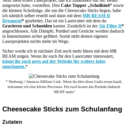
Stolz mein erstes Laserprojekt, das ich zusammen mit Mr. Beam
umgesetzt habe, vorstellen. Den
Cake Topper „Schulkind“
sowie
die kleinen Schrifzüge, die um die Cheesecake Sticks liegen, habe
ich nämlich selber erstellt und dann mit dem
MR BEAM II
Dreamcut
*
gearbeitet. Das ist ein Lasercutter mit dem du
Gravieren und Schneiden
kannst. Zusätzlich ist der
Air Filter II
*
angeschlossen. Alle Dämpfe, Partikel und Gerüche werden dadurch
in Innenräumen sicher gefiltert. Somit steht deinen eigenen
Laserprojekten nichts mehr im Wege.
Sicher werde ich in nächster Zeit noch mehr Ideen mit dem MR
BEAM zeigen. Wenn ihr euch für den Lasercutter interessiert,
könnt ihr euch gern auf der Website für weitere Infos
umschauen.
*
* Werbung // Amazon Affiliate Link: Wenn ihr über diese Links etwas kauft,
bekomme ich eine kleine Provision. Für euch kostet das Produkt dadurch
NICHT mehr!
Cheesecake Sticks zum Schulanfang
Zutaten