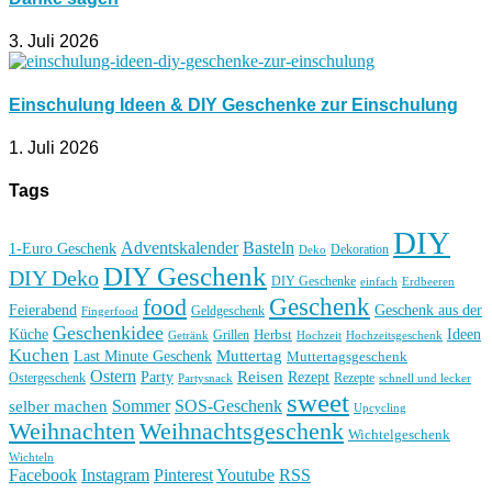
3. Juli 2026
Einschulung Ideen & DIY Geschenke zur Einschulung
1. Juli 2026
Tags
DIY
Basteln
Adventskalender
1-Euro Geschenk
Deko
Dekoration
DIY Geschenk
DIY Deko
DIY Geschenke
einfach
Erdbeeren
Geschenk
food
Feierabend
Geschenk aus der
Geldgeschenk
Fingerfood
Geschenkidee
Küche
Ideen
Grillen
Herbst
Getränk
Hochzeit
Hochzeitsgeschenk
Kuchen
Muttertag
Last Minute Geschenk
Muttertagsgeschenk
Ostern
Reisen
Rezept
Party
Ostergeschenk
Rezepte
Partysnack
schnell und lecker
sweet
Sommer
SOS-Geschenk
selber machen
Upcycling
Weihnachten
Weihnachtsgeschenk
Wichtelgeschenk
Wichteln
Facebook
Instagram
Pinterest
Youtube
RSS