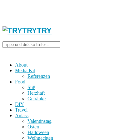
About
Media Kit
Referenzen
Food
Süß
Herzhaft
Getränke
DIY
Travel
Anlass
Valentinstag
Ostern
Halloween
Weihnachten