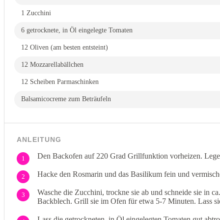
1 Zucchini
6 getrocknete, in Öl eingelegte Tomaten
12 Oliven (am besten entsteint)
12 Mozzarellabällchen
12 Scheiben Parmaschinken
Balsamicocreme zum Beträufeln
ANLEITUNG
Den Backofen auf 220 Grad Grillfunktion vorheizen. Lege
1
Hacke den Rosmarin und das Basilikum fein und vermische 
2
Wasche die Zucchini, trockne sie ab und schneide sie in c
3
Backblech. Grill sie im Ofen für etwa 5-7 Minuten. Lass s
Lass die getrockneten, in Öl eingelegten Tomaten gut abtrop