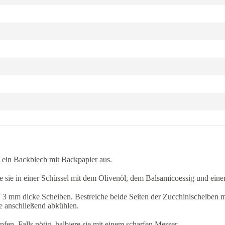
 ein Backblech mit Backpapier aus.
sie in einer Schüssel mit dem Olivenöl, dem Balsamicoessig und einer 
a. 3 mm dicke Scheiben. Bestreiche beide Seiten der Zucchinischeiben m
ie anschließend abkühlen.
fen. Falls nötig, halbiere sie mit einem scharfen Messer.