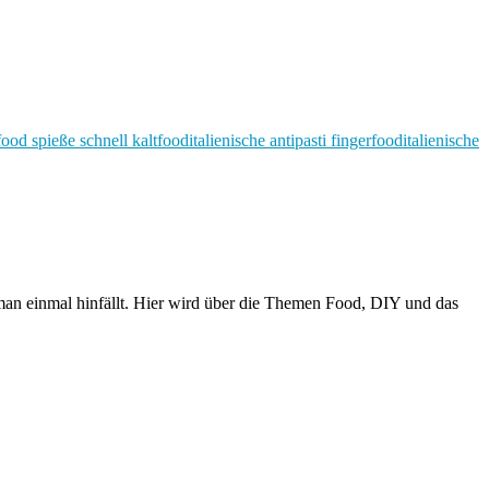
food spieße schnell kalt
food
italienische antipasti fingerfood
italienische
n einmal hinfällt. Hier wird über die Themen Food, DIY und das