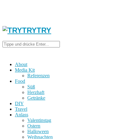
About
Media Kit
Referenzen
Food
Süß
Herzhaft
Getränke
DIY
Travel
Anlass
Valentinstag
Ostern
Halloween
Weihnachten