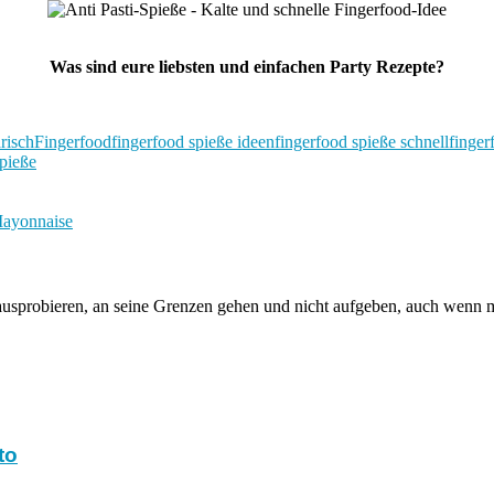
Was sind eure liebsten und einfachen Party Rezepte?
arisch
Fingerfood
fingerfood spieße ideen
fingerfood spieße schnell
finger
pieße
Mayonnaise
sprobieren, an seine Grenzen gehen und nicht aufgeben, auch wenn ma
to