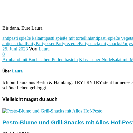
Bis dann. Eure Laura
antipasti spieße kalt
antipasti spieße mit tortellini
antipasti-spieße veget
antipasti kalt
Party
Partyessen
Partyrezepte
Partysnack
partysnacks
Partys
25. Juni 2023
Von
Laura
0
Armband mit Buchstaben Perlen basteln
Klassischer Nudelsalat mit 
Über
Laura
Ich bin Laura aus Berlin & Hamburg. TRYTRYTRY steht für neues au
schöne Leben gebloggt..
Vielleicht magst du auch
Pesto-Blume und Grill-Snacks mit Allos Hof-Pes