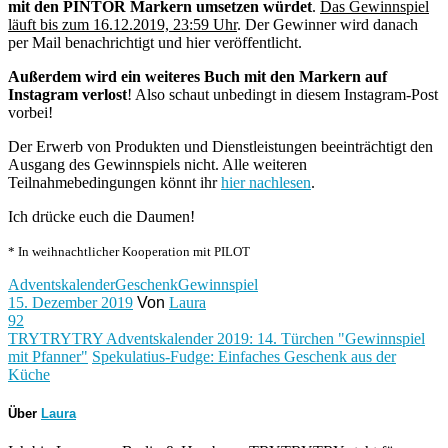
mit den PINTOR Markern umsetzen würdet
.
Das Gewinnspiel
läuft bis zum 16.12.2019, 23:59 Uhr
. Der Gewinner wird danach
per Mail benachrichtigt und hier veröffentlicht.
Außerdem wird ein weiteres Buch mit den Markern auf
Instagram verlost
! Also schaut unbedingt in diesem Instagram-Post
vorbei!
Der Erwerb von Produkten und Dienstleistungen beeinträchtigt den
Ausgang des Gewinnspiels nicht. Alle weiteren
Teilnahmebedingungen könnt ihr
hier nachlesen
.
Ich drücke euch die Daumen!
* In weihnachtlicher Kooperation mit PILOT
Adventskalender
Geschenk
Gewinnspiel
15. Dezember 2019
Von
Laura
92
TRYTRYTRY Adventskalender 2019: 14. Türchen "Gewinnspiel
mit Pfanner"
Spekulatius-Fudge: Einfaches Geschenk aus der
Küche
Über
Laura