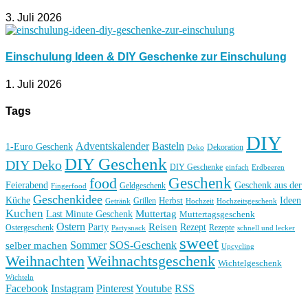
3. Juli 2026
Einschulung Ideen & DIY Geschenke zur Einschulung
1. Juli 2026
Tags
DIY
Basteln
Adventskalender
1-Euro Geschenk
Deko
Dekoration
DIY Geschenk
DIY Deko
DIY Geschenke
einfach
Erdbeeren
Geschenk
food
Feierabend
Geschenk aus der
Geldgeschenk
Fingerfood
Geschenkidee
Küche
Ideen
Grillen
Herbst
Getränk
Hochzeit
Hochzeitsgeschenk
Kuchen
Muttertag
Last Minute Geschenk
Muttertagsgeschenk
Ostern
Reisen
Rezept
Party
Ostergeschenk
Rezepte
Partysnack
schnell und lecker
sweet
Sommer
SOS-Geschenk
selber machen
Upcycling
Weihnachten
Weihnachtsgeschenk
Wichtelgeschenk
Wichteln
Facebook
Instagram
Pinterest
Youtube
RSS