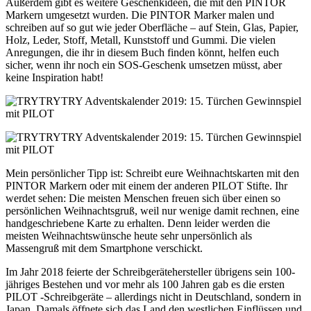
Außerdem gibt es weitere Geschenkideen, die mit den PINTOR
Markern umgesetzt wurden. Die PINTOR Marker malen und
schreiben auf so gut wie jeder Oberfläche – auf Stein, Glas, Papier,
Holz, Leder, Stoff, Metall, Kunststoff und Gummi. Die vielen
Anregungen, die ihr in diesem Buch finden könnt, helfen euch
sicher, wenn ihr noch ein SOS-Geschenk umsetzen müsst, aber
keine Inspiration habt!
Mein persönlicher Tipp ist: Schreibt eure Weihnachtskarten mit den
PINTOR Markern oder mit einem der anderen PILOT Stifte. Ihr
werdet sehen: Die meisten Menschen freuen sich über einen so
persönlichen Weihnachtsgruß, weil nur wenige damit rechnen, eine
handgeschriebene Karte zu erhalten. Denn leider werden die
meisten Weihnachtswünsche heute sehr unpersönlich als
Massengruß mit dem Smartphone verschickt.
Im Jahr 2018 feierte der Schreibgerätehersteller übrigens sein 100-
jähriges Bestehen und vor mehr als 100 Jahren gab es die ersten
PILOT -Schreibgeräte – allerdings nicht in Deutschland, sondern in
Japan. Damals öffnete sich das Land den westlichen Einflüssen und