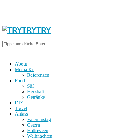
About
Media Kit
Referenzen
Food
Süß
Herzhaft
Getränke
DIY
Travel
Anlass
Valentinstag
Ostern
Halloween
Weihnachten