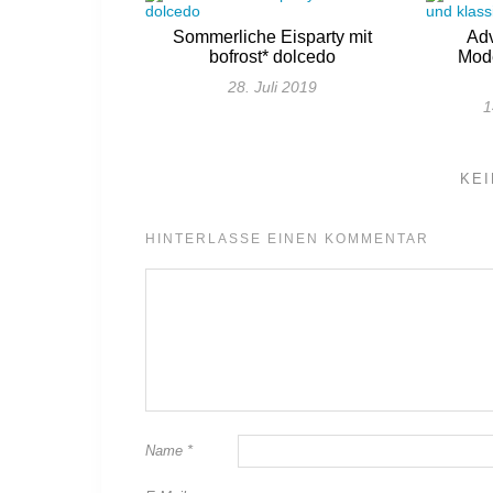
Sommerliche Eisparty mit
Adv
bofrost* dolcedo
Mode
28. Juli 2019
1
KE
HINTERLASSE EINEN KOMMENTAR
Name
*