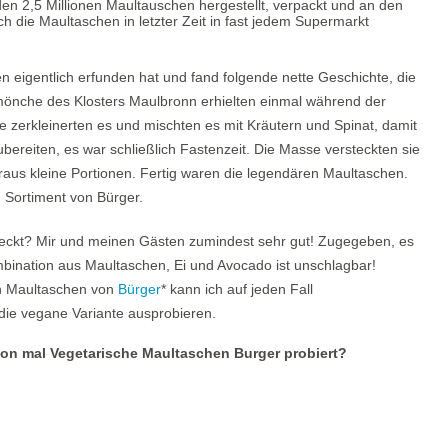
en 2,5 Millionen Maultauschen hergestellt, verpackt und an den
ch die Maultaschen in letzter Zeit in fast jedem Supermarkt
en eigentlich erfunden hat und fand folgende nette Geschichte, die
ermönche des Klosters Maulbronn erhielten einmal während der
e zerkleinerten es und mischten es mit Kräutern und Spinat, damit
 zubereiten, es war schließlich Fastenzeit. Die Masse versteckten sie
aus kleine Portionen. Fertig waren die legendären Maultaschen.
 Sortiment von Bürger.
eckt? Mir und meinen Gästen zumindest sehr gut! Zugegeben, es
Kombination aus Maultaschen, Ei und Avocado ist unschlagbar!
hen Maultaschen von
Bürger
* kann ich auf jeden Fall
die vegane Variante ausprobieren.
hon mal Vegetarische Maultaschen Burger probiert?