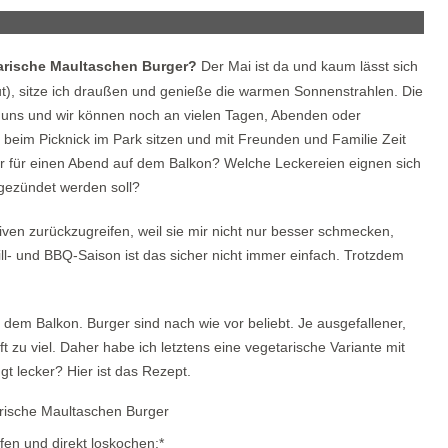
tarische Maultaschen Burger?
Der Mai ist da und kaum lässt sich
tut), sitze ich draußen und genieße die warmen Sonnenstrahlen. Die
 uns und wir können noch an vielen Tagen, Abenden oder
eim Picknick im Park sitzen und mit Freunden und Familie Zeit
er für einen Abend auf dem Balkon? Welche Leckereien eignen sich
ngezündet werden soll?
iven zurückzugreifen, weil sie mir nicht nur besser schmecken,
l- und BBQ-Saison ist das sicher nicht immer einfach. Trotzdem
m Balkon. Burger sind nach wie vor beliebt. Je ausgefallener,
ft zu viel. Daher habe ich letztens eine vegetarische Variante mit
gt lecker? Hier ist das Rezept.
en und direkt loskochen:*