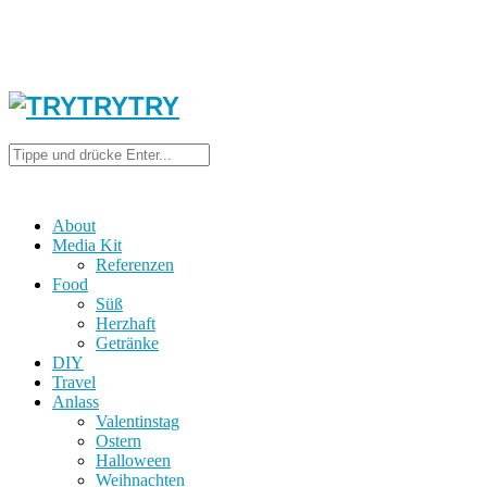
About
Media Kit
Referenzen
Food
Süß
Herzhaft
Getränke
DIY
Travel
Anlass
Valentinstag
Ostern
Halloween
Weihnachten