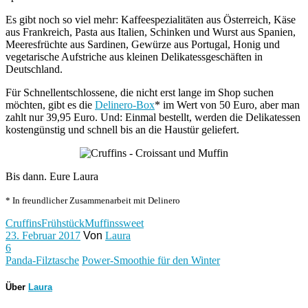
Es gibt noch so viel mehr: Kaffeespezialitäten aus Österreich, Käse
aus Frankreich, Pasta aus Italien, Schinken und Wurst aus Spanien,
Meeresfrüchte aus Sardinen, Gewürze aus Portugal, Honig und
vegetarische Aufstriche aus kleinen Delikatessgeschäften in
Deutschland.
Für Schnellentschlossene, die nicht erst lange im Shop suchen
möchten, gibt es die
Delinero-Box
* im Wert von 50 Euro, aber man
zahlt nur 39,95 Euro. Und: Einmal bestellt, werden die Delikatessen
kostengünstig und schnell bis an die Haustür geliefert.
Bis dann. Eure Laura
* In freundlicher Zusammenarbeit mit Delinero
Cruffins
Frühstück
Muffins
sweet
23. Februar 2017
Von
Laura
6
Panda-Filztasche
Power-Smoothie für den Winter
Über
Laura