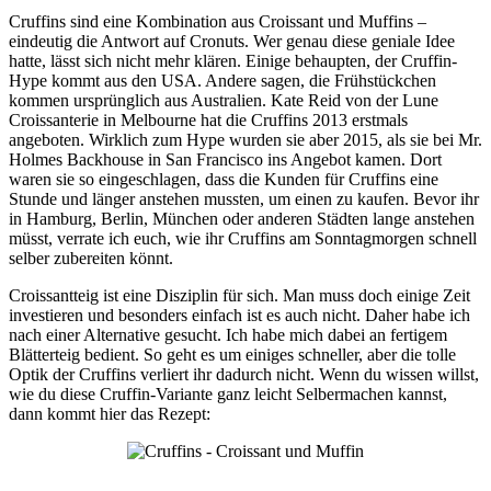
Cruffins sind eine Kombination aus Croissant und Muffins –
eindeutig die Antwort auf Cronuts. Wer genau diese geniale Idee
hatte, lässt sich nicht mehr klären. Einige behaupten, der Cruffin-
Hype kommt aus den USA. Andere sagen, die Frühstückchen
kommen ursprünglich aus Australien. Kate Reid von der Lune
Croissanterie in Melbourne hat die Cruffins 2013 erstmals
angeboten. Wirklich zum Hype wurden sie aber 2015, als sie bei Mr.
Holmes Backhouse in San Francisco ins Angebot kamen. Dort
waren sie so eingeschlagen, dass die Kunden für Cruffins eine
Stunde und länger anstehen mussten, um einen zu kaufen. Bevor ihr
in Hamburg, Berlin, München oder anderen Städten lange anstehen
müsst, verrate ich euch, wie ihr Cruffins am Sonntagmorgen schnell
selber zubereiten könnt.
Croissantteig ist eine Disziplin für sich. Man muss doch einige Zeit
investieren und besonders einfach ist es auch nicht. Daher habe ich
nach einer Alternative gesucht. Ich habe mich dabei an fertigem
Blätterteig bedient. So geht es um einiges schneller, aber die tolle
Optik der Cruffins verliert ihr dadurch nicht. Wenn du wissen willst,
wie du diese Cruffin-Variante ganz leicht Selbermachen kannst,
dann kommt hier das Rezept: