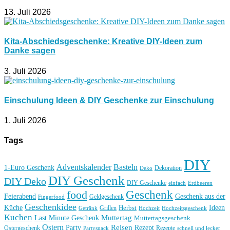
13. Juli 2026
Kita-Abschiedsgeschenke: Kreative DIY-Ideen zum
Danke sagen
3. Juli 2026
Einschulung Ideen & DIY Geschenke zur Einschulung
1. Juli 2026
Tags
DIY
Basteln
Adventskalender
1-Euro Geschenk
Deko
Dekoration
DIY Geschenk
DIY Deko
DIY Geschenke
einfach
Erdbeeren
Geschenk
food
Feierabend
Geschenk aus der
Geldgeschenk
Fingerfood
Geschenkidee
Küche
Ideen
Grillen
Herbst
Getränk
Hochzeit
Hochzeitsgeschenk
Kuchen
Muttertag
Last Minute Geschenk
Muttertagsgeschenk
Ostern
Reisen
Rezept
Party
Ostergeschenk
Rezepte
Partysnack
schnell und lecker