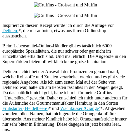
Inspiriert zu diesem Rezept wurde ich durch die Anfrage von
Delinero
*, die mir anboten, etwas aus ihrem Onlineshop
auszusuchen.
Beim Lebensmittel-Online-Händler gibt es tatsächlich 6000
europäische Spezialitäten, die nur schwer oder gar nicht im
Einzelhandel erhältlich sind. Und mal ehrlich: Die Angebote in den
Supermärkten bieten oft wirklich keine große Inspiration.
Delinero achtet bei der Auswahl der Produzenten genau darauf,
welche Rohstoffe und Zutaten verarbeitet werden und es gibt viele
regionale Angebote. Als ich zum ersten Mal auf der Seite von
Delinero war, hätte ich am liebsten fast alles in den Wagen gelegt.
Da das natürlich nicht geht, habe ich mir für meine Cruffins
„Unterstützer“ gesucht. Daher entschied ich mich unter anderem für
die Aufstriche der Gourmetmanufaktur Hamburg in den Sorten
Frühstarter (Heidelbeere)
* und
Wachküsser (Orange)
*. Abgesehen
von den tollen Namen, hat mich gerade die Orangenkonfitüre
überrascht. Aus meiner Kindheit habe ich Orangenaufstriche immer
nur sehr bitter in Erinnerung. Diese dagegen ist jetzt bereits leer..
ups.