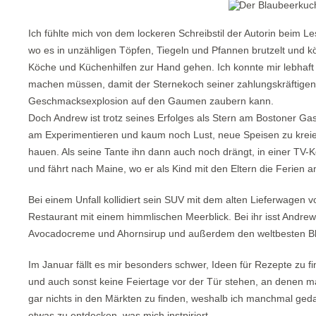
Ich fühlte mich von dem lockeren Schreibstil der Autorin beim Le
wo es in unzähligen Töpfen, Tiegeln und Pfannen brutzelt und
Köche und Küchenhilfen zur Hand gehen. Ich konnte mir lebhaft 
machen müssen, damit der Sternekoch seiner zahlungskräftigen
Geschmacksexplosion auf den Gaumen zaubern kann.
Doch Andrew ist trotz seines Erfolges als Stern am Bostoner G
am Experimentieren und kaum noch Lust, neue Speisen zu krei
hauen. Als seine Tante ihn dann auch noch drängt, in einer TV-
und fährt nach Maine, wo er als Kind mit den Eltern die Ferien 
Bei einem Unfall kollidiert sein SUV mit dem alten Lieferwagen v
Restaurant mit einem himmlischen Meerblick. Bei ihr isst Andre
Avocadocreme und Ahornsirup und außerdem den weltbesten B
Im Januar fällt es mir besonders schwer, Ideen für Rezepte zu
und auch sonst keine Feiertage vor der Tür stehen, an denen man
gar nichts in den Märkten zu finden, weshalb ich manchmal geda
etwas zu entdecken, was mich instpiriert.