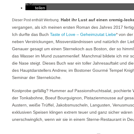
teilen
Habt ihr Lust auf einen cremig-lec
Dieser Post enthält Werbung.
vergangen, als ich meinen ersten Roman des Jahres 2017 fertigg
Ich durfte das Buch
Taste of Love – Geheimzutat Liebe
* von der
neben Verstrickungen, Missverständnissen und natürlich der Li
Genauer gesagt um einen Sternekoch aus Boston, der so himmli
das Wasser im Mund zusammenlief. Manchmal bildete ich mir soga
die Nase steigt. Dieses Buch war ein toller Jahresauftakt und die
des Hauptdarstellers Andrew, im Bostoner Gourmé Tempel Knig
Seminar der Sterneküche.
Kostprobe gefällig? Hummer auf Passionsfruchtsalat, pochierte 
der Tonkabohne, Boeuf Bourguignon, Pistazienmousse auf gesalz
Austern, weiße Trüffel, Jakobsmuscheln, Langusten, Venusmus
exklusiven Speisen klingen extrem teuer und ganz sicher wären 
unerschwinglich, wenn wir sie in einem Sterne-Restaurant in De