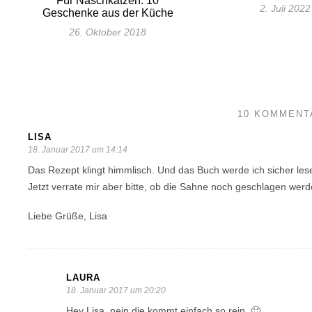
Für Naschkatzen: 10
2. Juli 2022
Geschenke aus der Küche
26. Oktober 2018
10 KOMMENT
LISA
18. Januar 2017 um 14:14
Das Rezept klingt himmlisch. Und das Buch werde ich sicher lese
Jetzt verrate mir aber bitte, ob die Sahne noch geschlagen wer
Liebe Grüße, Lisa
LAURA
18. Januar 2017 um 20:20
Hey Lisa, nein die kommt einfach so rein. 🙂