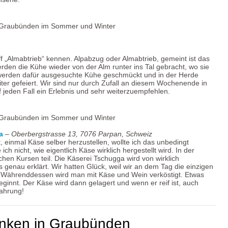
f „Almabtrieb“ kennen. Alpabzug oder Almabtrieb, gemeint ist das
den die Kühe wieder von der Alm runter ins Tal gebracht, wo sie
l werden dafür ausgesuchte Kühe geschmückt und in der Herde
eiter gefeiert. Wir sind nur durch Zufall an diesem Wochenende in
eden Fall ein Erlebnis und sehr weiterzuempfehlen.
a
–
Oberbergstrasse 13, 7076 Parpan, Schweiz
bt, einmal Käse selber herzustellen, wollte ich das unbedingt
ch nicht, wie eigentlich Käse wirklich hergestellt wird. In der
en Kursen teil. Die Käserei Tschugga wird von wirklich
 genau erklärt. Wir hatten Glück, weil wir an dem Tag die einzigen
n. Währenddessen wird man mit Käse und Wein verköstigt. Etwas
ginnt. Der Käse wird dann gelagert und wenn er reif ist, auch
fahrung!
inken in Graubünden