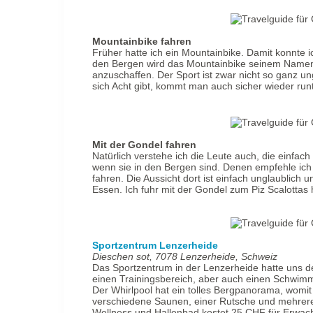
Mountainbike fahren
Früher hatte ich ein Mountainbike. Damit konnte 
den Bergen wird das Mountainbike seinem Namen a
anzuschaffen. Der Sport ist zwar nicht so ganz u
sich Acht gibt, kommt man auch sicher wieder ru
Mit der Gondel fahren
Natürlich verstehe ich die Leute auch, die einfa
wenn sie in den Bergen sind. Denen empfehle ich
fahren. Die Aussicht dort ist einfach unglaublic
Essen. Ich fuhr mit der Gondel zum Piz Scalottas
Sportzentrum Lenzerheide
Dieschen sot, 7078 Lenzerheide, Schweiz
Das Sportzentrum in der Lenzerheide hatte uns de
einen Trainingsbereich, aber auch einen Schwimm
Der Whirlpool hat ein tolles Bergpanorama, womit
verschiedene Saunen, einer Rutsche und mehreren
Wellness und Hallenbad kostet 25 CHF für Erwac