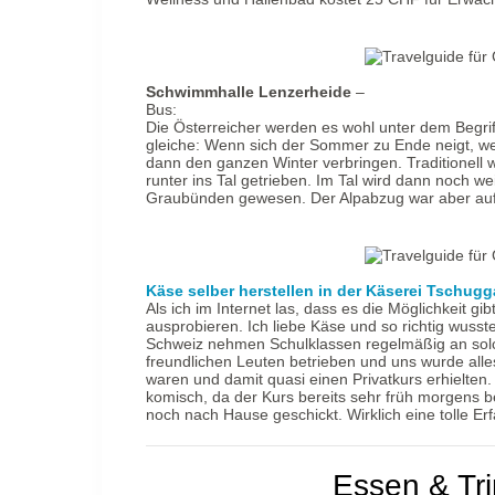
Schwimmhalle Lenzerheide
–
Bus:
Die Österreicher werden es wohl unter dem Begrif
gleiche: Wenn sich der Sommer zu Ende neigt, wer
dann den ganzen Winter verbringen. Traditionel
runter ins Tal getrieben. Im Tal wird dann noch w
Graubünden gewesen. Der Alpabzug war aber auf j
Käse selber herstellen in der Käserei Tschugg
Als ich im Internet las, dass es die Möglichkeit gi
ausprobieren. Ich liebe Käse und so richtig wusste i
Schweiz nehmen Schulklassen regelmäßig an solch
freundlichen Leuten betrieben und uns wurde alles
waren und damit quasi einen Privatkurs erhielte
komisch, da der Kurs bereits sehr früh morgens be
noch nach Hause geschickt. Wirklich eine tolle Er
Essen & Tr