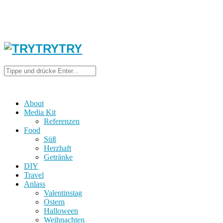
About
Media Kit
Referenzen
Food
Süß
Herzhaft
Getränke
DIY
Travel
Anlass
Valentinstag
Ostern
Halloween
Weihnachten