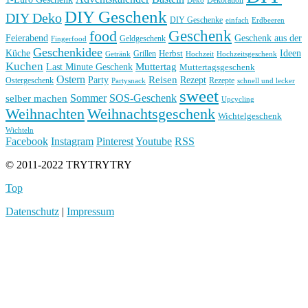
Deko
Dekoration
DIY Geschenk
DIY Deko
DIY Geschenke
einfach
Erdbeeren
Geschenk
food
Feierabend
Geschenk aus der
Geldgeschenk
Fingerfood
Geschenkidee
Küche
Ideen
Grillen
Herbst
Getränk
Hochzeit
Hochzeitsgeschenk
Kuchen
Muttertag
Last Minute Geschenk
Muttertagsgeschenk
Ostern
Reisen
Rezept
Party
Ostergeschenk
Rezepte
Partysnack
schnell und lecker
sweet
Sommer
SOS-Geschenk
selber machen
Upcycling
Weihnachten
Weihnachtsgeschenk
Wichtelgeschenk
Wichteln
Facebook
Instagram
Pinterest
Youtube
RSS
© 2011-2022 TRYTRYTRY
Top
Datenschutz
|
Impressum