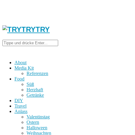
About
Media Kit
Referenzen
Food
Süß
Herzhaft
Getränke
DIY
Travel
Anlass
Valentinstag
Ostern
Halloween
Weihnachten