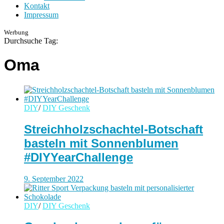
Kontakt
Impressum
Werbung
Durchsuche Tag:
Oma
DIY
/
DIY Geschenk
Streichholzschachtel-Botschaft
basteln mit Sonnenblumen
#DIYYearChallenge
9. September 2022
DIY
/
DIY Geschenk