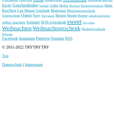
Geschenkidee
Küche
Ideen
Grillen
Herbst
Getränk
Hochzeit
Hochzeitsgeschenk
Kuchen
Muttertag
Last Minute Geschenk
Muttertagsgeschenk
Ostern
Reisen
Rezept
Party
Ostergeschenk
Rezepte
Partysnack
schnell und lecker
sweet
Sommer
SOS-Geschenk
selber machen
Upcycling
Weihnachten
Weihnachtsgeschenk
Wichtelgeschenk
Wichteln
Facebook
Instagram
Pinterest
Youtube
RSS
© 2011-2022 TRYTRYTRY
Top
Datenschutz
|
Impressum