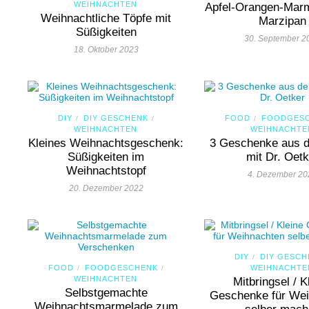
WEIHNACHTEN
Apfel-Orangen-Marm
Weihnachtliche Töpfe mit
Marzipan
Süßigkeiten
30. September 2
18. Oktober 2023
DIY
DIY GESCHENK
FOOD
FOODGES
/
/
/
WEIHNACHTEN
WEIHNACHTE
Kleines Weihnachtsgeschenk:
3 Geschenke aus 
Süßigkeiten im
mit Dr. Oetk
Weihnachtstopf
4. Dezember 20
20. Dezember 2022
DIY
DIY GESCH
/
FOOD
FOODGESCHENK
WEIHNACHTE
/
/
WEIHNACHTEN
Mitbringsel / K
Selbstgemachte
Geschenke für We
Weihnachtsmarmelade zum