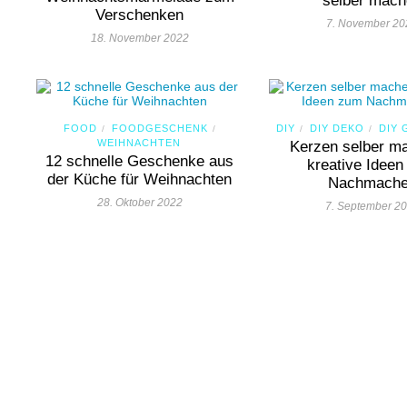
selber mac
Verschenken
7. November 20
18. November 2022
FOOD
FOODGESCHENK
DIY
DIY DEKO
DIY
/
/
/
/
WEIHNACHTEN
Kerzen selber m
12 schnelle Geschenke aus
kreative Idee
der Küche für Weihnachten
Nachmach
28. Oktober 2022
7. September 2