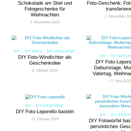
Schokolade am Stiel und
Foto-Geschenk: Fot
Fotogeschenke für
transferier
Weihnachten
7. November 20
5. November 2024
DIY
DIY DEKO
DIY GESCHENK
/
/
DIY
DIY GESC
DIY Foto-Windlichter als
/
DIY Foto-Leporel
Geschenkidee
Geburtstage, Mut
8. Oktober 2020
Vatertag, Weihn
17. Juni 2020
DIY
DIY GESCHENK
/
DIY Foto-Leporello basteln
DIY
DIY GESC
/
21. Februar 2020
DIY Fotowürfel bast
persönliches Gesc