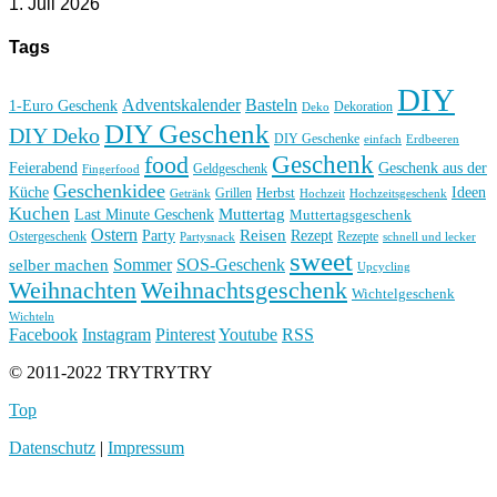
1. Juli 2026
Tags
DIY
Basteln
Adventskalender
1-Euro Geschenk
Deko
Dekoration
DIY Geschenk
DIY Deko
DIY Geschenke
einfach
Erdbeeren
Geschenk
food
Feierabend
Geschenk aus der
Geldgeschenk
Fingerfood
Geschenkidee
Küche
Ideen
Grillen
Herbst
Getränk
Hochzeit
Hochzeitsgeschenk
Kuchen
Muttertag
Last Minute Geschenk
Muttertagsgeschenk
Ostern
Reisen
Rezept
Party
Ostergeschenk
Rezepte
Partysnack
schnell und lecker
sweet
Sommer
SOS-Geschenk
selber machen
Upcycling
Weihnachten
Weihnachtsgeschenk
Wichtelgeschenk
Wichteln
Facebook
Instagram
Pinterest
Youtube
RSS
© 2011-2022 TRYTRYTRY
Top
Datenschutz
|
Impressum