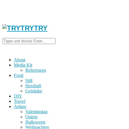
About
Media Kit
Referenzen
Food
Süß
Herzhaft
Getränke
DIY
Travel
Anlass
Valentinstag
Ostern
Halloween
Weihnachten