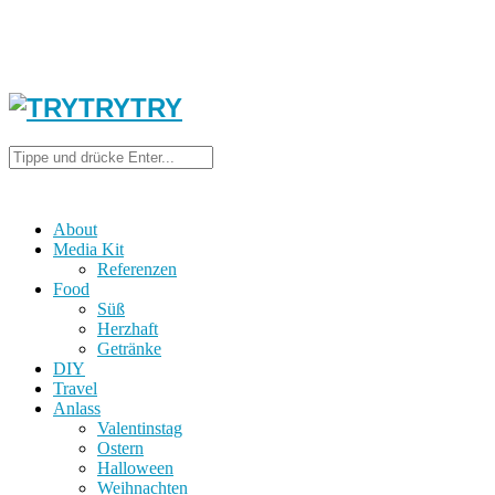
About
Media Kit
Referenzen
Food
Süß
Herzhaft
Getränke
DIY
Travel
Anlass
Valentinstag
Ostern
Halloween
Weihnachten