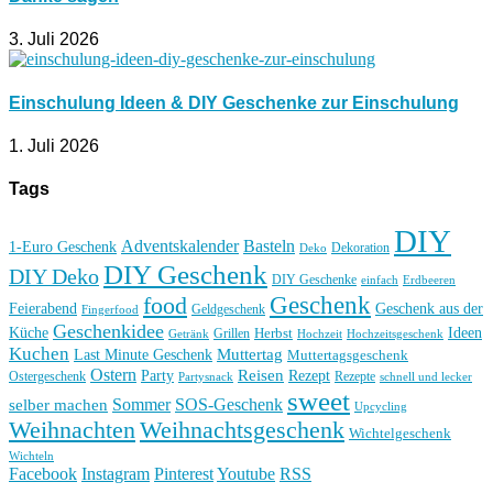
3. Juli 2026
Einschulung Ideen & DIY Geschenke zur Einschulung
1. Juli 2026
Tags
DIY
Basteln
Adventskalender
1-Euro Geschenk
Deko
Dekoration
DIY Geschenk
DIY Deko
DIY Geschenke
einfach
Erdbeeren
Geschenk
food
Feierabend
Geschenk aus der
Geldgeschenk
Fingerfood
Geschenkidee
Küche
Ideen
Grillen
Herbst
Getränk
Hochzeit
Hochzeitsgeschenk
Kuchen
Muttertag
Last Minute Geschenk
Muttertagsgeschenk
Ostern
Reisen
Rezept
Party
Ostergeschenk
Rezepte
Partysnack
schnell und lecker
sweet
Sommer
SOS-Geschenk
selber machen
Upcycling
Weihnachten
Weihnachtsgeschenk
Wichtelgeschenk
Wichteln
Facebook
Instagram
Pinterest
Youtube
RSS