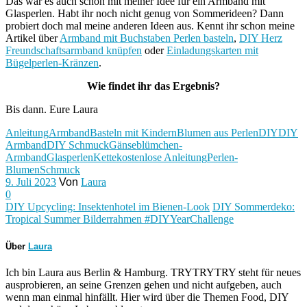
Das war es auch schon mit meiner Idee für ein Armband mit
Glasperlen. Habt ihr noch nicht genug von Sommerideen? Dann
probiert doch mal meine anderen Ideen aus. Kennt ihr schon meine
Artikel über
Armband mit Buchstaben Perlen basteln
,
DIY Herz
Freundschaftsarmband knüpfen
oder
Einladungskarten mit
Bügelperlen-Kränzen
.
Wie findet ihr das Ergebnis?
Bis dann. Eure Laura
Anleitung
Armband
Basteln mit Kindern
Blumen aus Perlen
DIY
DIY
Armband
DIY Schmuck
Gänseblümchen-
Armband
Glasperlen
Kette
kostenlose Anleitung
Perlen-
Blumen
Schmuck
9. Juli 2023
Von
Laura
0
DIY Upcycling: Insektenhotel im Bienen-Look
DIY Sommerdeko:
Tropical Summer Bilderrahmen #DIYYearChallenge
Über
Laura
Ich bin Laura aus Berlin & Hamburg. TRYTRYTRY steht für neues
ausprobieren, an seine Grenzen gehen und nicht aufgeben, auch
wenn man einmal hinfällt. Hier wird über die Themen Food, DIY