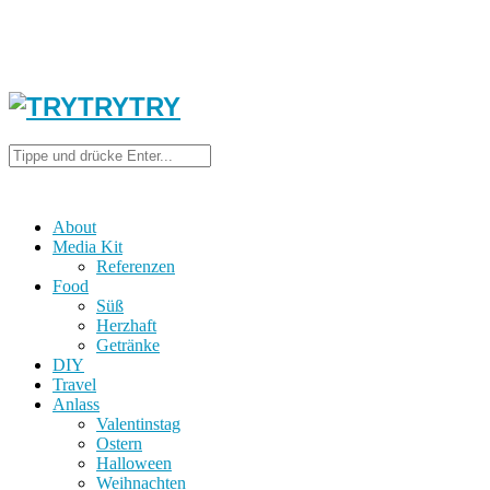
About
Media Kit
Referenzen
Food
Süß
Herzhaft
Getränke
DIY
Travel
Anlass
Valentinstag
Ostern
Halloween
Weihnachten