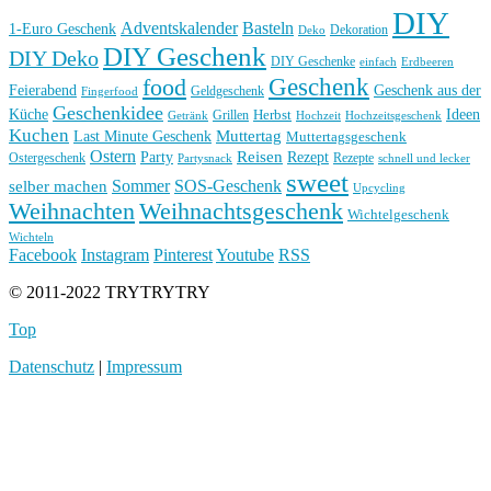
DIY
Basteln
Adventskalender
1-Euro Geschenk
Deko
Dekoration
DIY Geschenk
DIY Deko
DIY Geschenke
einfach
Erdbeeren
Geschenk
food
Feierabend
Geschenk aus der
Geldgeschenk
Fingerfood
Geschenkidee
Küche
Ideen
Grillen
Herbst
Getränk
Hochzeit
Hochzeitsgeschenk
Kuchen
Muttertag
Last Minute Geschenk
Muttertagsgeschenk
Ostern
Reisen
Rezept
Party
Ostergeschenk
Rezepte
Partysnack
schnell und lecker
sweet
Sommer
SOS-Geschenk
selber machen
Upcycling
Weihnachten
Weihnachtsgeschenk
Wichtelgeschenk
Wichteln
Facebook
Instagram
Pinterest
Youtube
RSS
© 2011-2022 TRYTRYTRY
Top
Datenschutz
|
Impressum