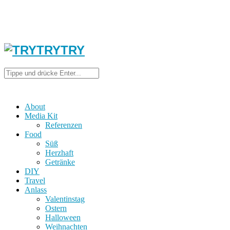
About
Media Kit
Referenzen
Food
Süß
Herzhaft
Getränke
DIY
Travel
Anlass
Valentinstag
Ostern
Halloween
Weihnachten