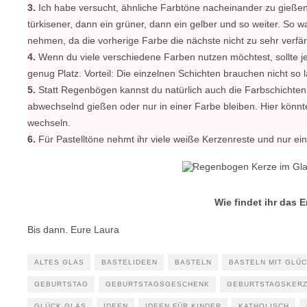
3.
Ich habe versucht, ähnliche Farbtöne nacheinander zu gieße
türkisener, dann ein grüner, dann ein gelber und so weiter. So w
nehmen, da die vorherige Farbe die nächste nicht zu sehr verfär
4.
Wenn du viele verschiedene Farben nutzen möchtest, sollte jed
genug Platz. Vorteil: Die einzelnen Schichten brauchen nicht so
5.
Statt Regenbögen kannst du natürlich auch die Farbschichten
abwechselnd gießen oder nur in einer Farbe bleiben. Hier könnt
wechseln.
6.
Für Pastelltöne nehmt ihr viele weiße Kerzenreste und nur ein
Wie findet ihr das 
Bis dann. Eure Laura
ALTES GLAS
BASTELIDEEN
BASTELN
BASTELN MIT GLÜ
GEBURTSTAG
GEBURTSTAGSGESCHENK
GEBURTSTAGSKER
GLÜCK GLAS
IDEEN
IDEEN FÜR KINDER
KATHOLISCH