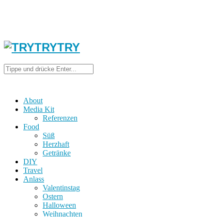
About
Media Kit
Referenzen
Food
Süß
Herzhaft
Getränke
DIY
Travel
Anlass
Valentinstag
Ostern
Halloween
Weihnachten