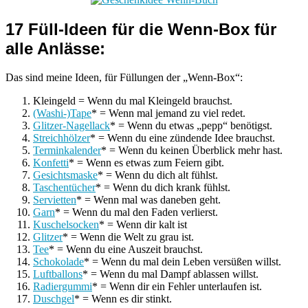
17 Füll-Ideen für die Wenn-Box für
alle Anlässe:
Das sind meine Ideen, für Füllungen der „Wenn-Box“:
Kleingeld = Wenn du mal Kleingeld brauchst.
(Washi-)Tape
* = Wenn mal jemand zu viel redet.
Glitzer-Nagellack
* = Wenn du etwas „pepp“ benötigst.
Streichhölzer
* = Wenn du eine zündende Idee brauchst.
Terminkalender
* = Wenn du keinen Überblick mehr hast.
Konfetti
* = Wenn es etwas zum Feiern gibt.
Gesichtsmaske
* = Wenn du dich alt fühlst.
Taschentücher
* = Wenn du dich krank fühlst.
Servietten
* = Wenn mal was daneben geht.
Garn
* = Wenn du mal den Faden verlierst.
Kuschelsocken
* = Wenn dir kalt ist
Glitzer
* = Wenn die Welt zu grau ist.
Tee
* = Wenn du eine Auszeit brauchst.
Schokolade
* = Wenn du mal dein Leben versüßen willst.
Luftballons
* = Wenn du mal Dampf ablassen willst.
Radiergummi
* = Wenn dir ein Fehler unterlaufen ist.
Duschgel
* = Wenn es dir stinkt.