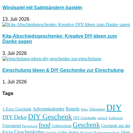
Windspiel mit Satinbändern basteln
13. Juli 2026
Kita-Abschiedsgeschenke: Kreative DIY-Ideen zum
Danke sagen
3. Juli 2026
Einschulung Ideen & DIY Geschenke zur Einschulung
1. Juli 2026
Tags
DIY
Basteln
Adventskalender
1-Euro Geschenk
Deko
Dekoration
DIY Geschenk
DIY Deko
DIY Geschenke
einfach
Erdbeeren
Geschenk
food
Feierabend
Geschenk aus der
Geldgeschenk
Fingerfood
Geschenkidee
Küche
Ideen
Grillen
Herbst
Getränk
Hochzeit
Hochzeitsgeschenk