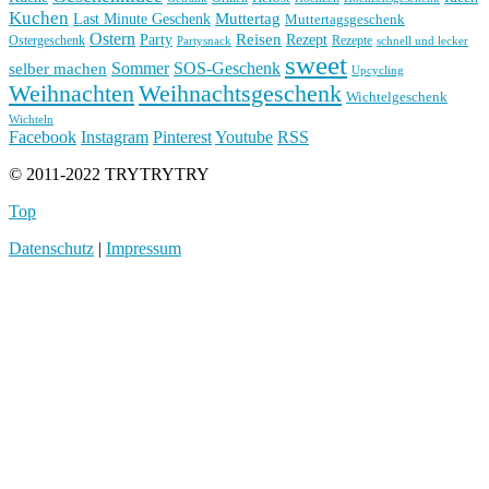
Kuchen
Muttertag
Last Minute Geschenk
Muttertagsgeschenk
Ostern
Reisen
Rezept
Party
Ostergeschenk
Rezepte
Partysnack
schnell und lecker
sweet
Sommer
SOS-Geschenk
selber machen
Upcycling
Weihnachten
Weihnachtsgeschenk
Wichtelgeschenk
Wichteln
Facebook
Instagram
Pinterest
Youtube
RSS
© 2011-2022 TRYTRYTRY
Top
Datenschutz
|
Impressum