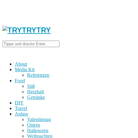
About
Media Kit
Referenzen
Food
Süß
Herzhaft
Getränke
DIY
Travel
Anlass
Valentinstag
Ostern
Halloween
Weihnachten