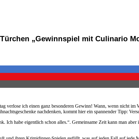
Türchen „Gewinnspiel mit Culinario Mo
stag verlose ich einen ganz besonderen Gewinn! Wann, wenn nicht im W
 Weihnachtsgeschenke nachdenken, kommt hier ein spannender Tipp: Ver
enk. Ich habe eigentlich schon alles.“. Gemeinsame Zeit kann man aber
und ihren Krimidinner-Spielen gefüllt, was auf jeden Fall auf jede M