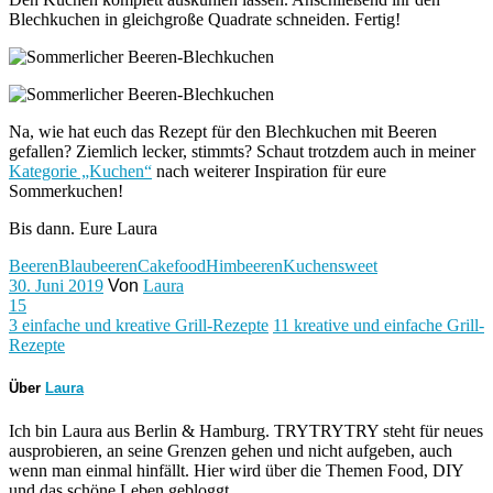
Blechkuchen in gleichgroße Quadrate schneiden. Fertig!
Na, wie hat euch das Rezept für den Blechkuchen mit Beeren
gefallen? Ziemlich lecker, stimmts? Schaut trotzdem auch in meiner
Kategorie „Kuchen“
nach weiterer Inspiration für eure
Sommerkuchen!
Bis dann. Eure Laura
Beeren
Blaubeeren
Cake
food
Himbeeren
Kuchen
sweet
30. Juni 2019
Von
Laura
15
3 einfache und kreative Grill-Rezepte
11 kreative und einfache Grill-
Rezepte
Über
Laura
Ich bin Laura aus Berlin & Hamburg. TRYTRYTRY steht für neues
ausprobieren, an seine Grenzen gehen und nicht aufgeben, auch
wenn man einmal hinfällt. Hier wird über die Themen Food, DIY
und das schöne Leben gebloggt..