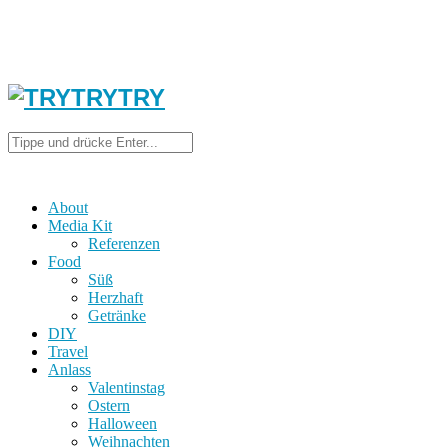
About
Media Kit
Referenzen
Food
Süß
Herzhaft
Getränke
DIY
Travel
Anlass
Valentinstag
Ostern
Halloween
Weihnachten