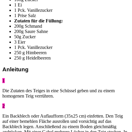
1 Ei
1 Pck. Vanillezucker
1 Prise Salz
Zutaten für die Füllung:
200g Schmand
200g Saure Sahne
50g Zucker
3 Eier
1 Pck. Vanillezucker
250 g Himbeeren
250 g Heidelbeeren
Anleitung
1
Die Zutaten des Teiges in eine Schüssel geben und zu einem
homogenen Teig verrühren.
2
Ein Backblech oder Auflaufform (35x25 cm) einfetten. Den Teig
auf einer bemehlen Fläche ausrollen und vorsichtig auf das
Backblech legen. Anschließend zu einem Boden gleichmäßig
andrücken. Mit einer Gabel mehrere Löcher in den Teig stechen. In