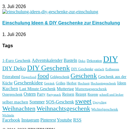
3. Juli 2026
Einschulung Ideen & DIY Geschenke zur Einschulung
1. Juli 2026
Tags
DIY
Basteln
Adventskalender
1-Euro Geschenk
Deko
Dekoration
DIY Geschenk
DIY Deko
DIY Geschenke
einfach
Erdbeeren
Geschenk
food
Feierabend
Geschenk aus der
Geldgeschenk
Fingerfood
Geschenkidee
Küche
Ideen
Grillen
Herbst
Getränk
Hochzeit
Hochzeitsgeschenk
Kuchen
Muttertag
Last Minute Geschenk
Muttertagsgeschenk
Ostern
Reisen
Rezept
Party
Ostergeschenk
Rezepte
Partysnack
schnell und lecker
sweet
Sommer
SOS-Geschenk
selber machen
Upcycling
Weihnachten
Weihnachtsgeschenk
Wichtelgeschenk
Wichteln
Facebook
Instagram
Pinterest
Youtube
RSS