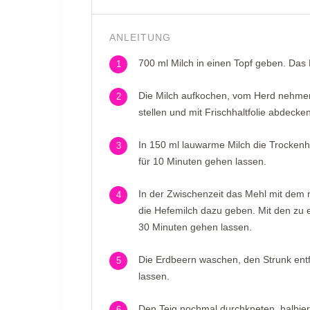
ANLEITUNG
700 ml Milch in einen Topf geben. Das
1
Die Milch aufkochen, vom Herd nehmen
2
stellen und mit Frischhaltfolie abdecke
In 150 ml lauwarme Milch die Trocken
3
für 10 Minuten gehen lassen.
In der Zwischenzeit das Mehl mit dem r
4
die Hefemilch dazu geben. Mit den zu 
30 Minuten gehen lassen.
Die Erdbeern waschen, den Strunk entf
5
lassen.
Den Teig nochmal durchkneten, halbier
6