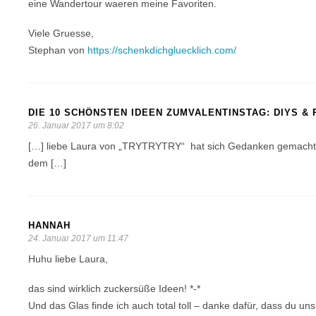
eine Wandertour waeren meine Favoriten.
Viele Gruesse,
Stephan von
https://schenkdichgluecklich.com/
DIE 10 SCHÖNSTEN IDEEN ZUMVALENTINSTAG: DIYS &
26. Januar 2017 um 8:02
[…] liebe Laura von „TRYTRYTRY“ hat sich Gedanken gemacht un
dem […]
HANNAH
24. Januar 2017 um 11:47
Huhu liebe Laura,
das sind wirklich zuckersüße Ideen! *-*
Und das Glas finde ich auch total toll – danke dafür, dass du uns