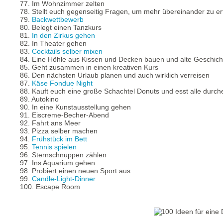
77. Im Wohnzimmer zelten
78. Stellt euch gegenseitig Fragen, um mehr übereinander zu e
79.
Backwettbewerb
80. Belegt einen Tanzkurs
81.
In den Zirkus gehen
82. In Theater gehen
83.
Cocktails selber mixen
84. Eine Höhle aus Kissen und Decken bauen und alte Geschich
85. Geht zusammen in einen kreativen Kurs
86. Den nächsten Urlaub planen und auch wirklich verreisen
87.
Käse Fondue Night
88. Kauft euch eine große Schachtel Donuts und esst alle durch
89. Autokino
90. In eine Kunstausstellung gehen
91. Eiscreme-Becher-Abend
92. Fahrt ans Meer
93. Pizza selber machen
94.
Frühstück im Bett
95.
Tennis spielen
96. Sternschnuppen zählen
97. Ins Aquarium gehen
98. Probiert einen neuen Sport aus
99.
Candle-Light-Dinner
100. Escape Room