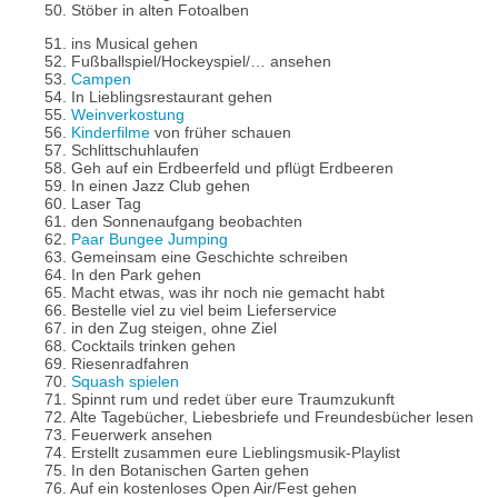
50. Stöber in alten Fotoalben
51. ins Musical gehen
52. Fußballspiel/Hockeyspiel/… ansehen
53.
Campen
54. In Lieblingsrestaurant gehen
55.
Weinverkostung
56.
Kinderfilme
von früher schauen
57. Schlittschuhlaufen
58. Geh auf ein Erdbeerfeld und pflügt Erdbeeren
59. In einen Jazz Club gehen
60. Laser Tag
61. den Sonnenaufgang beobachten
62.
Paar Bungee Jumping
63. Gemeinsam eine Geschichte schreiben
64. In den Park gehen
65. Macht etwas, was ihr noch nie gemacht habt
66. Bestelle viel zu viel beim Lieferservice
67. in den Zug steigen, ohne Ziel
68. Cocktails trinken gehen
69. Riesenradfahren
70.
Squash spielen
71. Spinnt rum und redet über eure Traumzukunft
72. Alte Tagebücher, Liebesbriefe und Freundesbücher lesen
73. Feuerwerk ansehen
74. Erstellt zusammen eure Lieblingsmusik-Playlist
75. In den Botanischen Garten gehen
76. Auf ein kostenloses Open Air/Fest gehen