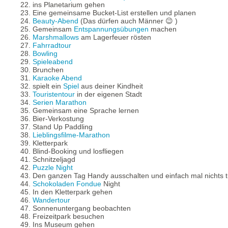
22. ins Planetarium gehen
23. Eine gemeinsame Bucket-List erstellen und planen
24.
Beauty-Abend
(Das dürfen auch Männer 😉 )
25. Gemeinsam
Entspannungsübungen
machen
26.
Marshmallows
am Lagerfeuer rösten
27.
Fahrradtour
28.
Bowling
29.
Spieleabend
30. Brunchen
31.
Karaoke Abend
32. spielt ein
Spiel
aus deiner Kindheit
33.
Touristentour
in der eigenen Stadt
34.
Serien Marathon
35. Gemeinsam eine Sprache lernen
36. Bier-Verkostung
37. Stand Up Paddling
38.
Lieblingsfilme-Marathon
39. Kletterpark
40. Blind-Booking und losfliegen
41. Schnitzeljagd
42.
Puzzle Night
43. Den ganzen Tag Handy ausschalten und einfach mal nichts 
44.
Schokoladen Fondue
Night
45. In den Kletterpark gehen
46.
Wandertour
47. Sonnenuntergang beobachten
48. Freizeitpark besuchen
49. Ins Museum gehen