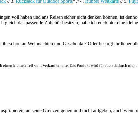
ack
// 3.
Rucksack für Outdoor Sports
* // 4.
Rubbel Weltkarte
// 5.
Fuji
en voll haben und ans Reisen sicher nicht denken können, ist dennoch 
uch gleich das passende Zubehör besitzen, habe ich euch hier eine kle
 ihr schon an Weihnachten und Geschenke? Oder besorgt ihr lieber al
h einen kleinen Teil vom Verkauf erhalte. Das Produkt wird für euch dadurch nicht t
sprobieren, an seine Grenzen gehen und nicht aufgeben, auch wenn ma