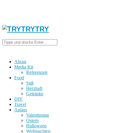
About
Media Kit
Referenzen
Food
Süß
Herzhaft
Getränke
DIY
Travel
Anlass
Valentinstag
Ostern
Halloween
Weihnachten