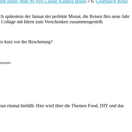
film Instax Mini 90 Neo Classic Kamera Braun
// 6.
Gearmax® Reise
spätestens der Januar der perfekte Monat, die Reisen fürs neue Jahr
ine Collage mit Ideen zum Verschenken zusammengestellt.
les kurz vor der Bescherung?
euerer.
n einmal hinfällt. Hier wird über die Themen Food, DIY und das