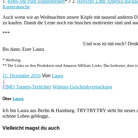
1.
Retro-Stil Pilot Sonnenbrillen
* // 2.
Herschel Little America Backp
Kameratasche
Auch wenn wir an Weihnachten unsere Köpfe mit tausend anderen Ding
zu kaufen. Damit die Leute noch ein bisschen motivierter sind und a
***
Und was ist mit euch? Denkt
Bis dann. Eure Laura
* Werbung
** Die Links zu den Produkten sind Amazon Affiliate Links. Das bedeutet, dass ic
11. Dezember 2016
Von
Laura
1
FIMO Tannen-Teelichter
Walnuss Geschenkverpackung
Über
Laura
Ich bin Laura aus Berlin & Hamburg. TRYTRYTRY steht für neues au
schöne Leben gebloggt..
Vielleicht magst du auch