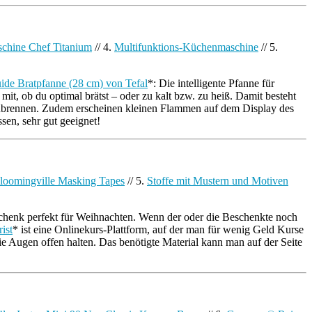
hine Chef Titanium
// 4.
Multifunktions-Küchenmaschine
// 5.
de Bratpfanne (28 cm) von Tefal
*: Die intelligente Pfanne für
mit, ob du optimal brätst – oder zu kalt bzw. zu heiß. Damit besteht
nzubrennen. Zudem erscheinen kleinen Flammen auf dem Display des
sen, sehr gut geeignet!
loomingville Masking Tapes
// 5.
Stoffe mit Mustern und Motiven
eschenk perfekt für Weihnachten. Wenn der oder die Beschenkte noch
ist
* ist eine Onlinekurs-Plattform, auf der man für wenig Geld Kurse
e Augen offen halten. Das benötigte Material kann man auf der Seite