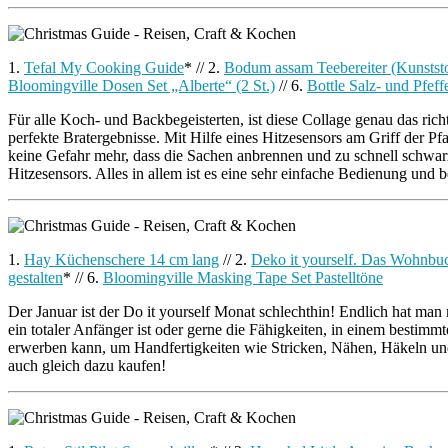
1.
Tefal My Cooking Guide
* // 2.
Bodum assam Teebereiter (Kunststof
Bloomingville Dosen Set „Alberte“ (2 St.)
// 6.
Bottle Salz- und Pfeff
Für alle Koch- und Backbegeisterten, ist diese Collage genau das ri
perfekte Bratergebnisse. Mit Hilfe eines Hitzesensors am Griff der Pfa
keine Gefahr mehr, dass die Sachen anbrennen und zu schnell schwar
Hitzesensors. Alles in allem ist es eine sehr einfache Bedienung und
1.
Hay Küchenschere 14 cm lang
// 2.
Deko it yourself. Das Wohnbu
gestalten
* // 6.
Bloomingville Masking Tape Set Pastelltöne
Der Januar ist der Do it yourself Monat schlechthin! Endlich hat ma
ein totaler Anfänger ist oder gerne die Fähigkeiten, in einem bestimmt
erwerben kann, um Handfertigkeiten wie Stricken, Nähen, Häkeln und 
auch gleich dazu kaufen!