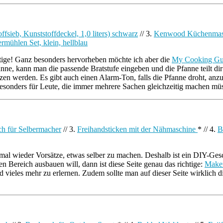
fsieb, Kunststoffdeckel, 1,0 liters) schwarz
// 3.
Kenwood Küchenmasc
ermühlen Set, klein, hellblau
chtige! Ganz besonders hervorheben möchte ich aber die
My Cooking Gui
nne, kann man die passende Bratstufe eingeben und die Pfanne teilt dir 
zen werden. Es gibt auch einen Alarm-Ton, falls die Pfanne droht, a
 besonders für Leute, die immer mehrere Sachen gleichzeitig machen müs
ch für Selbermacher
// 3.
Freihandsticken mit der Nähmaschine
* // 4.
B
n mal wieder Vorsätze, etwas selber zu machen. Deshalb ist ein DIY-G
en Bereich ausbauen will, dann ist diese Seite genau das richtige:
Maker
vieles mehr zu erlernen. Zudem sollte man auf dieser Seite wirklich di