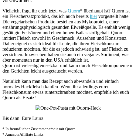
vorschwärmen.
Vielleicht fragt ihr euch jetzt, was
Quorn
* überhaupt ist? Quorn ist
ein Fleischersatzprodukt, das ich auch bereits
hier
vorgestellt hatte.
Die vegetarischen Produkte bestehen aus Mykoprotein, einer
ernährungsphysiologisch gesunden Eiweißquelle. Es enthält wenig
gesättigte Fettsäuren und einen hohen Ballaststoffgehalt. Quorn
imitiert Fleisch sowohl in Geschmack, Aussehen und Konsistenz.
Daher eignet es sich ideal für Leute, die ihren Fleischkonsum
reduzieren möchten, für die es jedoch schwierig ist, auf Fleisch zu
verzichten. Inzwischen haben sie auch ein veganes Sortiment, was
aber momentan nur in den USA erhältlich ist.
Quorn ist vielseitig einsetzbar und kann durch Fleischkomponente in
den Gerichten leicht ausgetauscht werden.
Natürlich kann man das Rezept auch abwandeln und einfach
normales Hackfleisch kaufen. Wenn ihr allerdings euren
Fleischkonsum etwas runterschrauben möchtet, empfehle ich euch
Quorn als Ersatz!
Bis dann. Eure Laura
* In freundlicher Zusammenarbeit mit Quorn.
* Amazon Affiliate Links