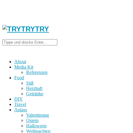
About
Media Kit
Referenzen
Food
Süß
Herzhaft
Getränke
DIY
Travel
Anlass
Valentinstag
Ostern
Halloween
Weihnachten