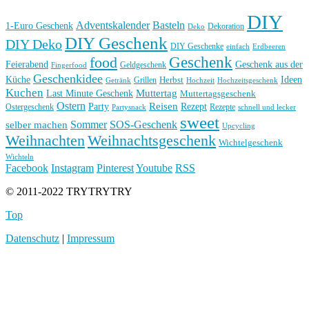
DIY
Basteln
Adventskalender
1-Euro Geschenk
Deko
Dekoration
DIY Geschenk
DIY Deko
DIY Geschenke
einfach
Erdbeeren
Geschenk
food
Feierabend
Geschenk aus der
Geldgeschenk
Fingerfood
Geschenkidee
Küche
Ideen
Grillen
Herbst
Getränk
Hochzeit
Hochzeitsgeschenk
Kuchen
Muttertag
Last Minute Geschenk
Muttertagsgeschenk
Ostern
Reisen
Rezept
Party
Ostergeschenk
Rezepte
Partysnack
schnell und lecker
sweet
Sommer
SOS-Geschenk
selber machen
Upcycling
Weihnachten
Weihnachtsgeschenk
Wichtelgeschenk
Wichteln
Facebook
Instagram
Pinterest
Youtube
RSS
© 2011-2022 TRYTRYTRY
Top
Datenschutz
|
Impressum