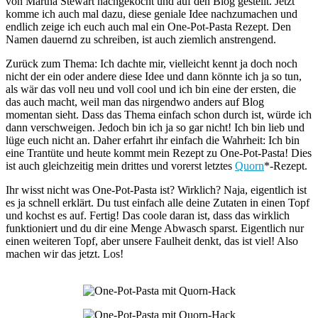
von Martha Stewart nachgekocht und auf den Blog gestellt. Jetzt
komme ich auch mal dazu, diese geniale Idee nachzumachen und
endlich zeige ich euch auch mal ein One-Pot-Pasta Rezept. Den
Namen dauernd zu schreiben, ist auch ziemlich anstrengend.
Zurück zum Thema: Ich dachte mir, vielleicht kennt ja doch noch
nicht der ein oder andere diese Idee und dann könnte ich ja so tun,
als wär das voll neu und voll cool und ich bin eine der ersten, die
das auch macht, weil man das nirgendwo anders auf Blog
momentan sieht. Dass das Thema einfach schon durch ist, würde ich
dann verschweigen. Jedoch bin ich ja so gar nicht! Ich bin lieb und
lüge euch nicht an. Daher erfahrt ihr einfach die Wahrheit: Ich bin
eine Trantüte und heute kommt mein Rezept zu One-Pot-Pasta! Dies
ist auch gleichzeitig mein drittes und vorerst letztes
Quorn
*-Rezept.
Ihr wisst nicht was One-Pot-Pasta ist? Wirklich? Naja, eigentlich ist
es ja schnell erklärt. Du tust einfach alle deine Zutaten in einen Topf
und kochst es auf. Fertig! Das coole daran ist, dass das wirklich
funktioniert und du dir eine Menge Abwasch sparst. Eigentlich nur
einen weiteren Topf, aber unsere Faulheit denkt, das ist viel! Also
machen wir das jetzt. Los!