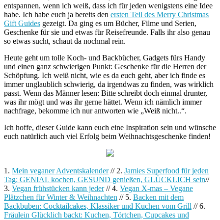
entspannen, wenn ich weiß, dass ich für jeden wenigstens eine Idee
habe.
Ich habe euch ja bereits den
ersten Teil des Merry Christmas
Gift Guides
gezeigt. Da ging es um Bücher, Filme und Serien,
Geschenke für sie und etwas für Reisefreunde. Falls ihr also genau
so etwas sucht, schaut da nochmal rein.
Heute geht um tolle Koch- und Backbücher, Gadgets fürs Handy
und einen ganz schwierigen Punkt: Geschenke für die Herren der
Schöpfung. Ich weiß nicht, wie es da euch geht, aber ich finde es
immer unglaublich schwierig, da irgendwas zu finden, was wirklich
passt. Wenn das Männer lesen: Bitte schreibt doch einmal drunter,
was ihr mögt und was ihr gerne hättet. Wenn ich nämlich immer
nachfrage, bekomme ich nur antworten wie „Weiß nicht..“.
Ich hoffe, dieser Guide kann euch eine Inspiration sein und wünsche
euch natürlich auch viel Erfolg beim Weihnachtsgeschenke finden!
1.
Mein veganer Adventskalender
// 2.
Jamies Superfood für jeden
Tag: GENIAL kochen, GESUND genießen, GLÜCKLICH sein
//
3.
Vegan frühstücken kann jeder
// 4.
Vegan X-mas – Vegane
Plätzchen für Winter & Weihnachten
// 5.
Backen mit dem
Backbuben: Cocktailcakes, Klassiker und Kuchen vom Grill
// 6.
Fräulein Glücklich backt: Kuchen, Törtchen, Cupcakes und