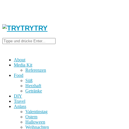
About
Media Kit
Referenzen
Food
Süß
Herzhaft
Getränke
DIY
Travel
Anlass
Valentinstag
Ostern
Halloween
Weihnachten