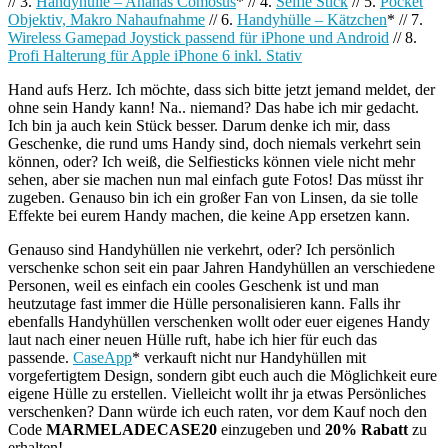
// 3.
Handyhülle – Ananas Comosus
* // 4.
Selfie Stick
// 5.
Pocket
Objektiv, Makro Nahaufnahme
// 6.
Handyhülle – Kätzchen
* // 7.
Wireless Gamepad Joystick passend für iPhone und Android
// 8.
Profi Halterung für Apple iPhone 6 inkl. Stativ
Hand aufs Herz. Ich möchte, dass sich bitte jetzt jemand meldet, der
ohne sein Handy kann! Na.. niemand? Das habe ich mir gedacht.
Ich bin ja auch kein Stück besser. Darum denke ich mir, dass
Geschenke, die rund ums Handy sind, doch niemals verkehrt sein
können, oder? Ich weiß, die Selfiesticks können viele nicht mehr
sehen, aber sie machen nun mal einfach gute Fotos! Das müsst ihr
zugeben. Genauso bin ich ein großer Fan von Linsen, da sie tolle
Effekte bei eurem Handy machen, die keine App ersetzen kann.
Genauso sind Handyhüllen nie verkehrt, oder? Ich persönlich
verschenke schon seit ein paar Jahren Handyhüllen an verschiedene
Personen, weil es einfach ein cooles Geschenk ist und man
heutzutage fast immer die Hülle personalisieren kann. Falls ihr
ebenfalls Handyhüllen verschenken wollt oder euer eigenes Handy
laut nach einer neuen Hülle ruft, habe ich hier für euch das
passende.
CaseApp
* verkauft nicht nur Handyhüllen mit
vorgefertigtem Design, sondern gibt euch auch die Möglichkeit eure
eigene Hülle zu erstellen. Vielleicht wollt ihr ja etwas Persönliches
verschenken? Dann würde ich euch raten, vor dem Kauf noch den
Code
MARMELADECASE20
einzugeben und
20% Rabatt
zu
erhalten!