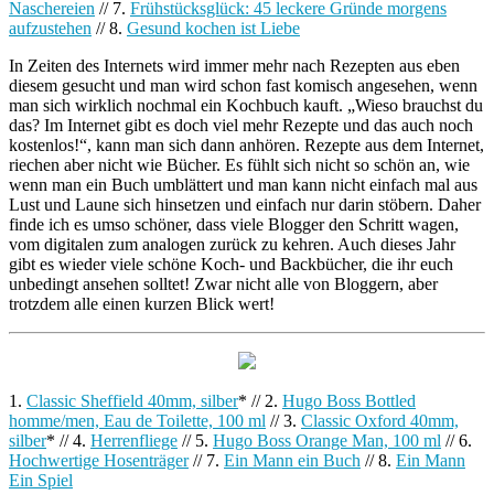
Naschereien
// 7.
Frühstücksglück: 45 leckere Gründe morgens
aufzustehen
// 8.
Gesund kochen ist Liebe
In Zeiten des Internets wird immer mehr nach Rezepten aus eben
diesem gesucht und man wird schon fast komisch angesehen, wenn
man sich wirklich nochmal ein Kochbuch kauft. „Wieso brauchst du
das? Im Internet gibt es doch viel mehr Rezepte und das auch noch
kostenlos!“, kann man sich dann anhören. Rezepte aus dem Internet,
riechen aber nicht wie Bücher. Es fühlt sich nicht so schön an, wie
wenn man ein Buch umblättert und man kann nicht einfach mal aus
Lust und Laune sich hinsetzen und einfach nur darin stöbern. Daher
finde ich es umso schöner, dass viele Blogger den Schritt wagen,
vom digitalen zum analogen zurück zu kehren. Auch dieses Jahr
gibt es wieder viele schöne Koch- und Backbücher, die ihr euch
unbedingt ansehen solltet! Zwar nicht alle von Bloggern, aber
trotzdem alle einen kurzen Blick wert!
1.
Classic Sheffield 40mm, silber
* // 2.
Hugo Boss Bottled
homme/men, Eau de Toilette, 100 ml
// 3.
Classic Oxford 40mm,
silber
* // 4.
Herrenfliege
// 5.
Hugo Boss Orange Man, 100 ml
// 6.
Hochwertige Hosenträger
// 7.
Ein Mann ein Buch
// 8.
Ein Mann
Ein Spiel