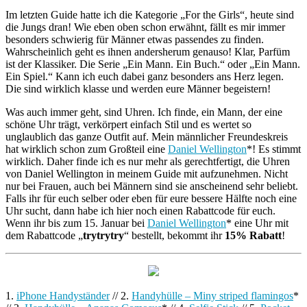
Im letzten Guide hatte ich die Kategorie „For the Girls“, heute sind
die Jungs dran! Wie eben oben schon erwähnt, fällt es mir immer
besonders schwierig für Männer etwas passendes zu finden.
Wahrscheinlich geht es ihnen andersherum genauso! Klar, Parfüm
ist der Klassiker. Die Serie „Ein Mann. Ein Buch.“ oder „Ein Mann.
Ein Spiel.“ Kann ich euch dabei ganz besonders ans Herz legen.
Die sind wirklich klasse und werden eure Männer begeistern!
Was auch immer geht, sind Uhren. Ich finde, ein Mann, der eine
schöne Uhr trägt, verkörpert einfach Stil und es wertet so
unglaublich das ganze Outfit auf. Mein männlicher Freundeskreis
hat wirklich schon zum Großteil eine
Daniel Wellington
*! Es stimmt
wirklich. Daher finde ich es nur mehr als gerechtfertigt, die Uhren
von Daniel Wellington in meinem Guide mit aufzunehmen. Nicht
nur bei Frauen, auch bei Männern sind sie anscheinend sehr beliebt.
Falls ihr für euch selber oder eben für eure bessere Hälfte noch eine
Uhr sucht, dann habe ich hier noch einen Rabattcode für euch.
Wenn ihr bis zum 15. Januar bei
Daniel Wellington
* eine Uhr mit
dem Rabattcode „
trytrytry
“ bestellt, bekommt ihr
15% Rabatt
!
1.
iPhone Handyständer
// 2.
Handyhülle – Miny striped flamingos
*