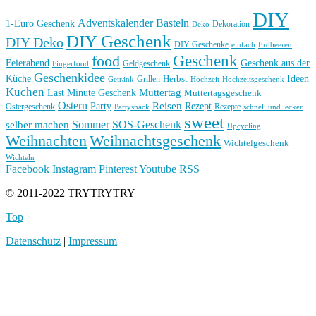
DIY
Basteln
Adventskalender
1-Euro Geschenk
Deko
Dekoration
DIY Geschenk
DIY Deko
DIY Geschenke
einfach
Erdbeeren
Geschenk
food
Feierabend
Geschenk aus der
Geldgeschenk
Fingerfood
Geschenkidee
Küche
Ideen
Grillen
Herbst
Getränk
Hochzeit
Hochzeitsgeschenk
Kuchen
Muttertag
Last Minute Geschenk
Muttertagsgeschenk
Ostern
Reisen
Rezept
Party
Ostergeschenk
Rezepte
Partysnack
schnell und lecker
sweet
Sommer
SOS-Geschenk
selber machen
Upcycling
Weihnachten
Weihnachtsgeschenk
Wichtelgeschenk
Wichteln
Facebook
Instagram
Pinterest
Youtube
RSS
© 2011-2022 TRYTRYTRY
Top
Datenschutz
|
Impressum