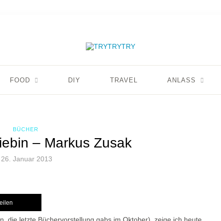
FOOD
DIY
TRAVEL
ANLASS
BÜCHER
iebin – Markus Zusak
26. Januar 2013
teilen
, die letzte Büchervorstellung gabs im Oktober), zeige ich heute