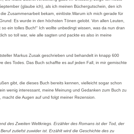
 September (glaube ich), als ich meinen Büchergutschein, den ich
r die Zusammenarbeit bekam, einlöste.Warum ich mich gerade für
n Grund:
Es wurde in den höchsten Tönen gelobt. Von allen Leuten,
t so ein tolles Buch!“ Ich wollte unbedingt wissen, was da nun dran
ich so toll war, wie alle sagten und packte es also in meine
tsteller Markus Zusak geschrieben und behandelt in knapp 600
e des Todes. Das Buch schaffte es auf jeden Fall, in mir gemischte
außen gibt, die dieses Buch bereits kennen, vielleicht sogar schon
dem ein wenig interessant, meine Meinung und Gedanken zum Buch zu
n, macht die Augen auf und folgt meiner Rezension.
end des Zweiten Weltkriegs. Erzähler des Romans ist der Tod, der
ruf zutiefst zuwider ist. Erzählt wird die Geschichte des zu