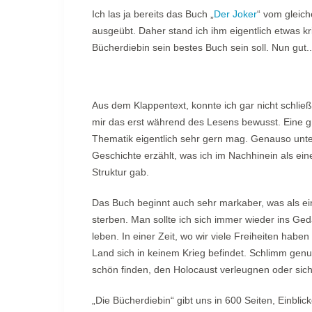
Ich las ja bereits das Buch „
Der Joker
“ vom gleich
ausgeübt. Daher stand ich ihm eigentlich etwas k
Bücherdiebin sein bestes Buch sein soll. Nun gut..
Aus dem Klappentext, konnte ich gar nicht schlie
mir das erst während des Lesens bewusst. Eine gr
Thematik eigentlich sehr gern mag. Genauso unt
Geschichte erzählt, was ich im Nachhinein als e
Struktur gab.
Das Buch beginnt auch sehr markaber, was als ei
sterben. Man sollte ich sich immer wieder ins Ged
leben. In einer Zeit, wo wir viele Freiheiten habe
Land sich in keinem Krieg befindet. Schlimm genug
schön finden, den Holocaust verleugnen oder sic
„Die Bücherdiebin“ gibt uns in 600 Seiten, Einblic