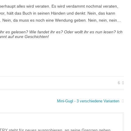
berhaupt alles wird veraten. Es wird verdammt nochmal veraten,
or, hält das Buch in seinen Händen und denkt: Nein, das kann
icht. Nein, da muss es noch eine Wendung geben. Nein, nein, nein…
hr es gelesen? Wie fandet ihr es? Oder wollt ihr es nun lesen? Ich
annt auf eure Geschichten!
6
Mini-Gugl - 3 verschiedene Varianten
TRY steht für neues ausprobieren, an seine Grenzen gehen