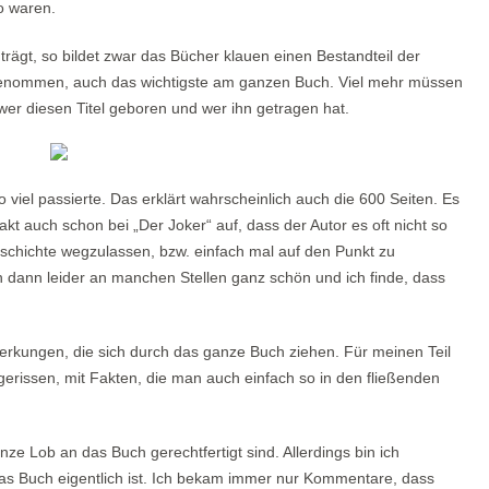
o waren.
rägt, so bildet zwar das Bücher klauen einen Bestandteil der
angenommen, auch das wichtigste am ganzen Buch. Viel mehr müssen
, wer diesen Titel geboren und wer ihn getragen hat.
o viel passierte. Das erklärt wahrscheinlich auch die 600 Seiten. Es
 Fakt auch schon bei „Der Joker“ auf, dass der Autor es oft nicht so
eschichte wegzulassen, bzw. einfach mal auf den Punkt zu
dann leider an manchen Stellen ganz schön und ich finde, dass
rkungen, die sich durch das ganze Buch ziehen. Für meinen Teil
erissen, mit Fakten, die man auch einfach so in den fließenden
ze Lob an das Buch gerechtfertigt sind. Allerdings bin ich
 das Buch eigentlich ist. Ich bekam immer nur Kommentare, dass