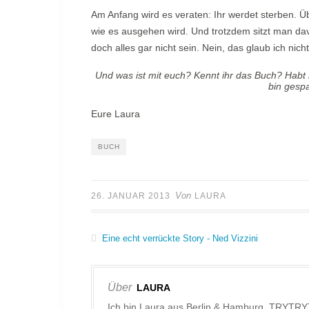
Am Anfang wird es veraten: Ihr werdet sterben. Ü
wie es ausgehen wird. Und trotzdem sitzt man dav
doch alles gar nicht sein. Nein, das glaub ich n
Und was ist mit euch? Kennt ihr das Buch? Habt i
bin gesp
Eure Laura
BUCH
Von
26. JANUAR 2013
LAURA
Eine echt verrückte Story - Ned Vizzini
Über
LAURA
Ich bin Laura aus Berlin & Hamburg. TRYTRY