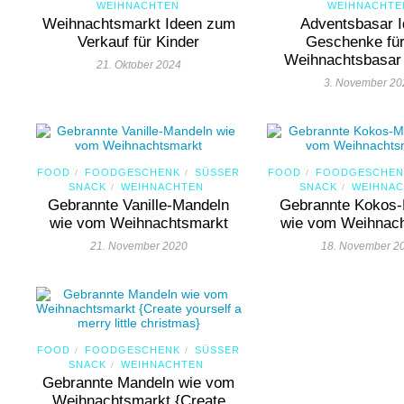
WEIHNACHTEN
WEIHNACHTE
Weihnachtsmarkt Ideen zum
Adventsbasar I
Verkauf für Kinder
Geschenke für
Weihnachtsbasar 
21. Oktober 2024
3. November 20
FOOD
FOODGESCHENK
SÜSSER S
FOOD
FOODGESCHEN
/
/
/
NACK
WEIHNACHTEN
NACK
WEIHNA
/
/
Gebrannte Vanille-Mandeln
Gebrannte Kokos
wie vom Weihnachtsmarkt
wie vom Weihnac
21. November 2020
18. November 2
FOOD
FOODGESCHENK
SÜSSER S
/
/
NACK
WEIHNACHTEN
/
Gebrannte Mandeln wie vom
Weihnachtsmarkt {Create