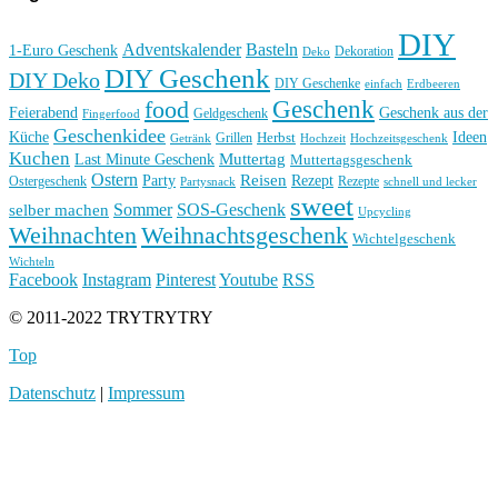
DIY
Basteln
Adventskalender
1-Euro Geschenk
Deko
Dekoration
DIY Geschenk
DIY Deko
DIY Geschenke
einfach
Erdbeeren
Geschenk
food
Feierabend
Geschenk aus der
Geldgeschenk
Fingerfood
Geschenkidee
Küche
Ideen
Grillen
Herbst
Getränk
Hochzeit
Hochzeitsgeschenk
Kuchen
Muttertag
Last Minute Geschenk
Muttertagsgeschenk
Ostern
Reisen
Rezept
Party
Ostergeschenk
Rezepte
Partysnack
schnell und lecker
sweet
Sommer
SOS-Geschenk
selber machen
Upcycling
Weihnachten
Weihnachtsgeschenk
Wichtelgeschenk
Wichteln
Facebook
Instagram
Pinterest
Youtube
RSS
© 2011-2022 TRYTRYTRY
Top
Datenschutz
|
Impressum