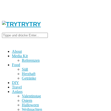
About
Media Kit
Referenzen
Food
Süß
Herzhaft
Getränke
DIY
Travel
Anlass
Valentinstag
Ostern
Halloween
Weihnachten