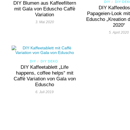
DIY
DIY DE
DIY Blumen aus Kaffeefiltern
/
DIY Kaffeedos
mit Gala von Eduscho Caffè
Papageien-Look mit
Variation
Eduscho „Kreation 
3. Mai 2020
2020“
5. April 2020
DIY
DIY DEKO
/
DIY Kaffeetablett „Life
happens, coffee helps“ mit
Caffè Variation von Gala von
Eduscho
6. Juli 2019