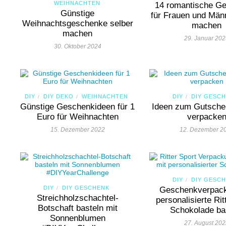
WEIHNACHTEN
14 romantische G
Günstige
für Frauen und Män
Weihnachtsgeschenke selber
machen
machen
29. Januar 20
30. Oktober 2024
DIY
DIY DEKO
WEIHNACHTEN
DIY
DIY GESC
/
/
/
Günstige Geschenkideen für 1
Ideen zum Gutsche
Euro für Weihnachten
verpacke
15. Dezember 2022
12. Dezember 2
DIY
DIY GESC
/
DIY
DIY GESCHENK
/
Geschenkverpack
Streichholzschachtel-
personalisierte Rit
Botschaft basteln mit
Schokolade ba
Sonnenblumen
27. August 20