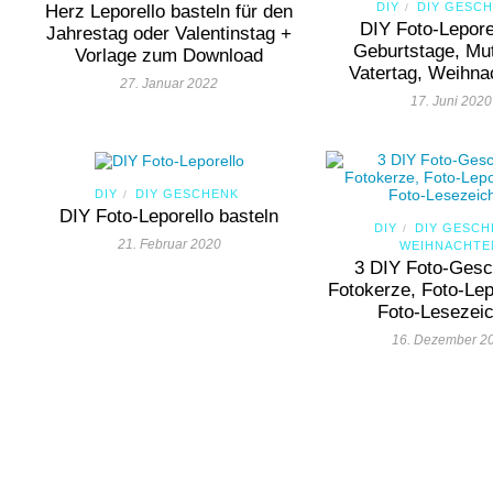
DIY
DIY GESC
Herz Leporello basteln für den
/
DIY Foto-Leporel
Jahrestag oder Valentinstag +
Geburtstage, Mut
Vorlage zum Download
Vatertag, Weihn
27. Januar 2022
17. Juni 2020
DIY
DIY GESCHENK
/
DIY Foto-Leporello basteln
DIY
DIY GESCH
/
21. Februar 2020
WEIHNACHTE
3 DIY Foto-Gesc
Fotokerze, Foto-Lep
Foto-Lesezei
16. Dezember 2