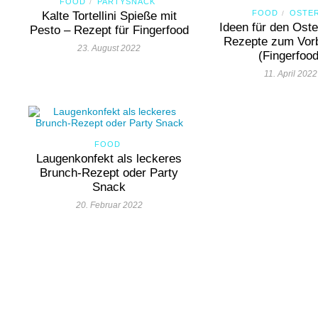
FOOD
PARTYSNACK
/
FOOD
OSTE
Kalte Tortellini Spieße mit
/
Ideen für den Ost
Pesto – Rezept für Fingerfood
Rezepte zum Vorb
23. August 2022
(Fingerfood
11. April 2022
FOOD
Laugenkonfekt als leckeres
Brunch-Rezept oder Party
Snack
20. Februar 2022