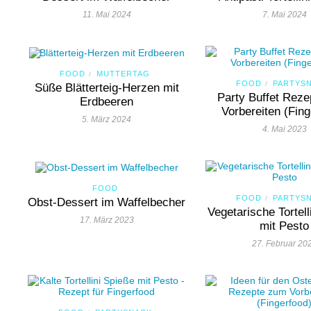
11. Mai 2024
7. Mai 2024
FOOD
MUTTERTAG
/
FOOD
PARTYS
/
Süße Blätterteig-Herzen mit
Party Buffet Rez
Erdbeeren
Vorbereiten (Fing
5. März 2024
4. Mai 2023
FOOD
FOOD
PARTYS
/
Obst-Dessert im Waffelbecher
Vegetarische Tortell
17. März 2023
mit Pesto
27. Februar 20